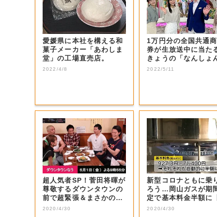
愛媛県に本社を構える和
1万円分の全国共通
菓子メーカー「あわしま
券が生放送中に当た
堂」の工場直売店。
きょうの「なんしょ
生電話クイズ」...
2022/4/8
2022/5/11
超人気者SP！菅田将暉が
新型コロナともに乗
尊敬するダウンタウンの
ろう…岡山ガスが期
前で超緊張＆まさかの大
定で基本料金半額に
号泣！思いを...
山・岡山市】
2020/4/30
2020/4/30