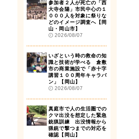
参加者２人が死亡の「西
大寺会陽」市民中心の１
０００人を対象に祭りな
どのイメージ調査へ【岡
山・岡山市】
2026/08/07
いざという時の救命の知
識と技術が学べる 倉敷
市の商業施設で「赤十字
講習１００周年キャラバ
ン」【岡山】
2026/08/07
真庭市で人の生活圏での
クマ出没を想定した緊急
銃猟訓練 出没情報から
猟銃で撃つまでの対応を
確認【岡山】