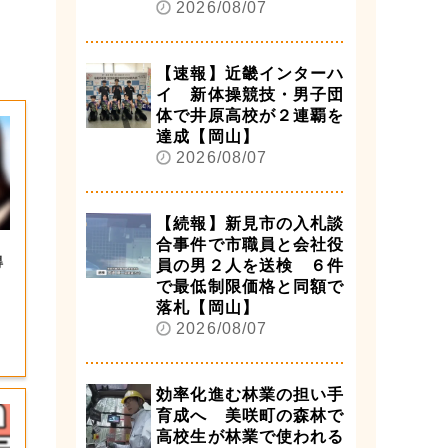
2026/08/07
【速報】近畿インターハ
イ 新体操競技・男子団
体で井原高校が２連覇を
達成【岡山】
2026/08/07
【続報】新見市の入札談
合事件で市職員と会社役
得
員の男２人を送検 ６件
で最低制限価格と同額で
落札【岡山】
2026/08/07
効率化進む林業の担い手
育成へ 美咲町の森林で
高校生が林業で使われる