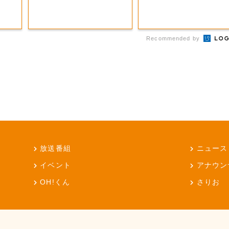
Recommended by
放送番組
ニュース
イベント
アナウン
OH!くん
さりお