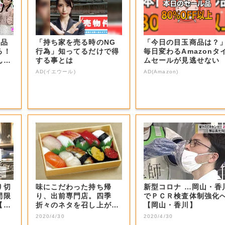
商品
「持ち家を売る時のNG
「今日の目玉商品は？
る！
行為」知ってるだけで得
毎日変わるAmazonタ
ん？
する事とは
ムセールが見逃せない
AD(イエウール)
AD(Amazon)
り切
味にこだわった持ち帰
新型コロナ …岡山・香
間限
り、出前専門店。四季
でＰＣＲ検査体制強化
【岡
折々のネタを召し上が
【岡山・香川】
れ。
2020/4/30
2020/4/30