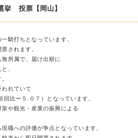
選挙 投票【岡山】
の一騎打ちとなっています。
開票されます。
も無所属で、届け出順に
んと、
す。
行われていて
前回比ー５.０７）となっています。
対策や観光・産業の振興による
る現職への評価が争点となっています。