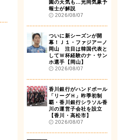
園の天気も…光岡気象予
報士が解説
2026/08/07
ついに新シーズンが開
幕！Ｊ１・ファジアーノ
岡山 注目は韓国代表と
してＷ杯経験のナ・サン
ホ選手【岡山】
2026/08/07
香川銀行がハンドボール
「リーグＨ」昨季初制
覇・香川銀行シラソル香
川の運営子会社を設立
【香川・高松市】
2026/08/07