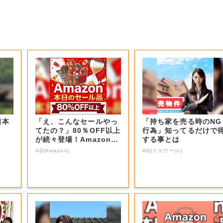
日本
「え、こんなセールやっ
「持ち家を売る時のNG
てたの？」80％OFF以上
行為」知ってるだけで
が続々登場！Amazonの
する事とは
本気が...
AD(Amazon)
AD(イエウール)