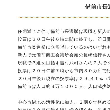
備前市長
任期満了に伴う備前市長選挙は現職と新人
投票は２０日午後６時に間に終了し、即日
備前市長選挙に立候補しているのはいずれ
新人で元備前商工会議所会頭の長崎信行さ
現職で３選を目指す吉村武司さんの２人で
投票は２０日午前７時から市内３０カ所で
２０日午後５現在の投票率は２９.３１％（
備前市は人口約３万１０００人、人口減少
中心市街地の活性化に加え、２期８年務め