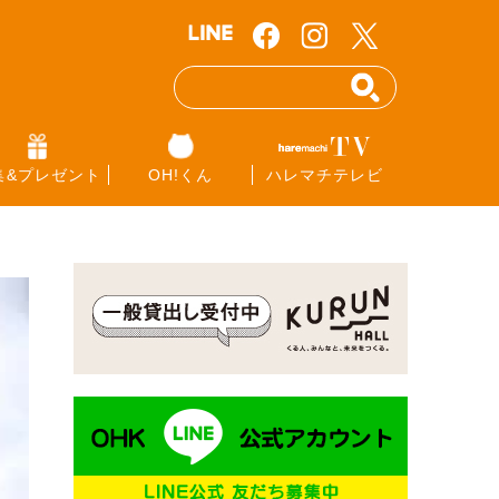
集&プレゼント
OH!くん
ハレマチテレビ