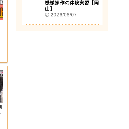
機械操作の体験実習【岡
山】
2026/08/07
」
イ
川
へ