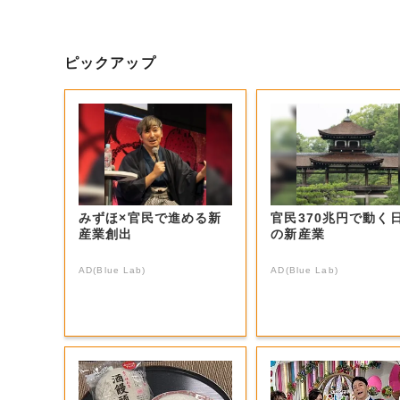
ピックアップ
みずほ×官民で進める新
官民370兆円で動く
産業創出
の新産業
AD(Blue Lab)
AD(Blue Lab)