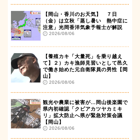
【岡山・香川のお天気】 ７日
（金）は立秋「蒸し暑い 熱中症に
注意」光岡香洋気象予報士が解説
2026/08/06
【養殖カキ「大量死」を乗り越え
て】２）カキ漁師見習いとして邑久
で働き始めた元自衛隊員の男性【岡
山】
2026/08/06
観光や農業に被害が…岡山後楽園で
県内初確認「クビアカツヤカミキ
リ」拡大防止へ県が緊急対策会議
【岡山】
2026/08/06