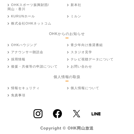
OHKスポーツ振興財団/
新本社
岡山・香川
KURUNホール
ミルン
株式会社OHKネットコム
OHKからのお知らせ
OHKハウジング
青少年向け推奨番組
アナウンサー朗読会
スタジオ見学
採用情報
テレビ視聴データについて
後援・共催等の申請について
お問い合わせ
個人情報の取扱
情報セキュリティ
個人情報について
免責事項
Copyright © OHK岡山放送