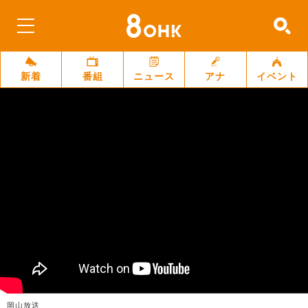
新着
番組
ニュース
アナ
イベント
岡山放送