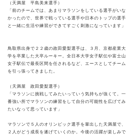
（天満屋 平島美来選手）
「前のチームでは、あまりマラソンをしている選手がいな
かったので、世界で戦っている選手や日本のトップの選手
と一緒に生活や練習ができてすごく刺激になっています」
鳥取県出身で２２歳の政田愛梨選手は、３月、京都産業大
学を卒業した大卒ルーキー。全日本大学女子駅伝や富士山
女子駅伝で最長区間を任されるなど、エースとしてチーム
を引っ張ってきました。
（天満屋 政田愛梨選手）
「マラソンに挑戦してみたいっていう気持ちが強くて。一
番強い所でマラソンの練習をして自分の可能性を広げてみ
たいなって思っています」
マラソンで５人のオリンピック選手を輩出した天満屋で、
２人がどう成長を遂げていくのか。今後の活躍が楽しみで