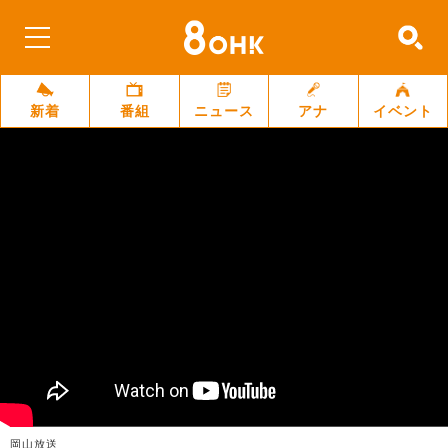
新着
番組
ニュース
アナ
イベント
岡山放送