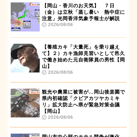
【岡山・香川のお天気】 ７日
（金）は立秋「蒸し暑い 熱中症に
注意」光岡香洋気象予報士が解説
2026/08/06
【養殖カキ「大量死」を乗り越え
て】２）カキ漁師見習いとして邑久
で働き始めた元自衛隊員の男性【岡
山】
2026/08/06
観光や農業に被害が…岡山後楽園で
県内初確認「クビアカツヤカミキ
リ」拡大防止へ県が緊急対策会議
【岡山】
2026/08/06
岡山市中心部のホテル競争が激化