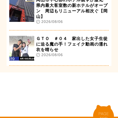
県内最大客室数の新ホテルがオープ
ン 周辺もリニューアル相次ぐ【岡
山】
2026/08/06
ＧＴＯ ＃０４ 家出した女子生徒
に迫る魔の手！フェイク動画の濡れ
衣を晴らせ
2026/08/06