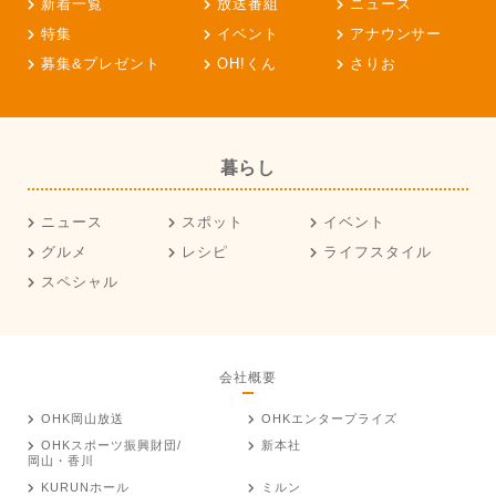
新着一覧
放送番組
ニュース
特集
イベント
アナウンサー
募集&プレゼント
OH!くん
さりお
暮らし
ニュース
スポット
イベント
グルメ
レシピ
ライフスタイル
スペシャル
会社概要
OHK岡山放送
OHKエンタープライズ
OHKスポーツ振興財団/
新本社
岡山・香川
KURUNホール
ミルン