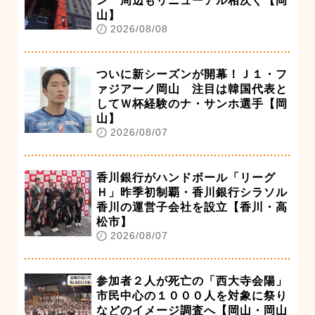
ン 周辺もリニューアル相次ぐ【岡
山】
2026/08/08
ついに新シーズンが開幕！Ｊ１・フ
ァジアーノ岡山 注目は韓国代表と
してＷ杯経験のナ・サンホ選手【岡
山】
2026/08/07
香川銀行がハンドボール「リーグ
Ｈ」昨季初制覇・香川銀行シラソル
香川の運営子会社を設立【香川・高
松市】
2026/08/07
参加者２人が死亡の「西大寺会陽」
市民中心の１０００人を対象に祭り
などのイメージ調査へ【岡山・岡山