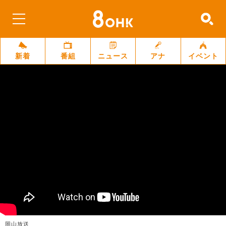
新着
番組
ニュース
アナ
イベント
岡山放送