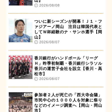
山】
2026/08/08
ついに新シーズンが開幕！Ｊ１・フ
ァジアーノ岡山 注目は韓国代表と
してＷ杯経験のナ・サンホ選手【岡
山】
2026/08/07
香川銀行がハンドボール「リーグ
Ｈ」昨季初制覇・香川銀行シラソル
香川の運営子会社を設立【香川・高
松市】
2026/08/07
参加者２人が死亡の「西大寺会陽」
市民中心の１０００人を対象に祭り
などのイメージ調査へ【岡山・岡山
市】