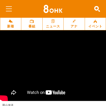
新着
番組
ニュース
アナ
イベント
岡山放送