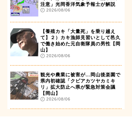
注意」光岡香洋気象予報士が解説
2026/08/06
【養殖カキ「大量死」を乗り越え
て】２）カキ漁師見習いとして邑久
で働き始めた元自衛隊員の男性【岡
山】
2026/08/06
観光や農業に被害が…岡山後楽園で
県内初確認「クビアカツヤカミキ
リ」拡大防止へ県が緊急対策会議
【岡山】
2026/08/06