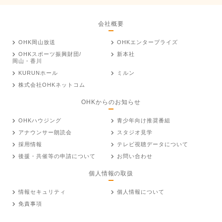
会社概要
OHK岡山放送
OHKエンタープライズ
OHKスポーツ振興財団/
新本社
岡山・香川
KURUNホール
ミルン
株式会社OHKネットコム
OHKからのお知らせ
OHKハウジング
青少年向け推奨番組
アナウンサー朗読会
スタジオ見学
採用情報
テレビ視聴データについて
後援・共催等の申請について
お問い合わせ
個人情報の取扱
情報セキュリティ
個人情報について
免責事項