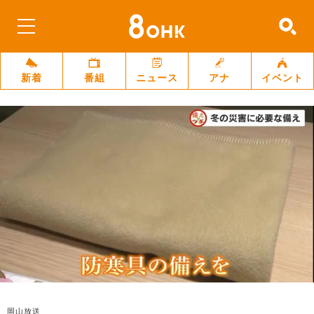
新着
番組
ニュース
アナ
イベント
岡山放送