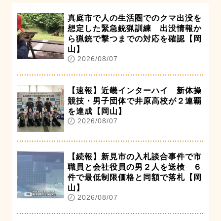
真庭市で人の生活圏でのクマ出没を
想定した緊急銃猟訓練 出没情報か
ら猟銃で撃つまでの対応を確認【岡
山】
2026/08/07
【速報】近畿インターハイ 新体操
競技・男子団体で井原高校が２連覇
を達成【岡山】
2026/08/07
【続報】新見市の入札談合事件で市
職員と会社役員の男２人を送検 ６
件で最低制限価格と同額で落札【岡
山】
2026/08/07