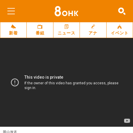
新着
番組
ニュース
アナ
イベント
岡山放送