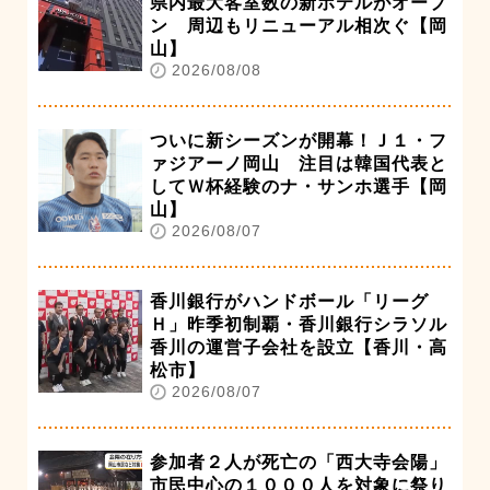
県内最大客室数の新ホテルがオープ
ン 周辺もリニューアル相次ぐ【岡
山】
2026/08/08
ついに新シーズンが開幕！Ｊ１・フ
ァジアーノ岡山 注目は韓国代表と
してＷ杯経験のナ・サンホ選手【岡
山】
2026/08/07
香川銀行がハンドボール「リーグ
Ｈ」昨季初制覇・香川銀行シラソル
香川の運営子会社を設立【香川・高
松市】
2026/08/07
参加者２人が死亡の「西大寺会陽」
市民中心の１０００人を対象に祭り