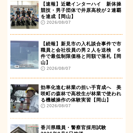
【速報】近畿インターハイ 新体操
競技・男子団体で井原高校が２連覇
を達成【岡山】
2026/08/07
【続報】新見市の入札談合事件で市
職員と会社役員の男２人を送検 ６
件で最低制限価格と同額で落札【岡
山】
2026/08/07
効率化進む林業の担い手育成へ 美
咲町の森林で高校生が林業で使われ
る機械操作の体験実習【岡山】
2026/08/07
香川県職員・警察官採用試験