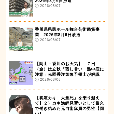
2026年8月6日放送
2026/08/07
香川県県民ホール舞台芸術鑑賞事
業 2026年8月6日放送
2026/08/07
【岡山・香川のお天気】 ７日
（金）は立秋「蒸し暑い 熱中症に
注意」光岡香洋気象予報士が解説
2026/08/06
【養殖カキ「大量死」を乗り越え
て】２）カキ漁師見習いとして邑久
で働き始めた元自衛隊員の男性【岡
山】