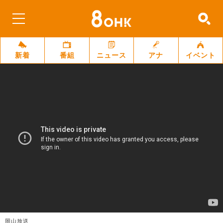
新着
番組
ニュース
アナ
イベント
岡山放送