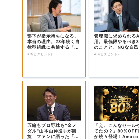
部下が指示待ちになる、
管理職に求められるA
本当の理由。23年続く自
用。最低限やるべき
律型組織に共通する「3
のことと、NGな自
つの要素」
識
AD(ビズヒント)
AD(ビズヒント)
五輪もプロ野球も“金メ
「え、こんなセール
ダル”山本由伸投手が凱
てたの？」80％OF
旋 ファンに語った「備
が続々登場！Amazo