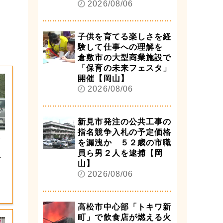
2026/08/06
子供を育てる楽しさを経
験して仕事への理解を
倉敷市の大型商業施設で
「保育の未来フェスタ」
開催【岡山】
2026/08/06
新見市発注の公共工事の
指名競争入札の予定価格
６
を漏洩か ５２歳の市職
員ら男２人を逮捕【岡
渋
山】
2026/08/06
高松市中心部「トキワ新
町」で飲食店が燃える火