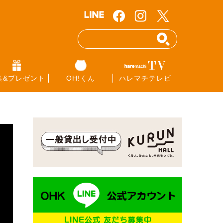
集&プレゼント
OH!くん
ハレマチテレビ