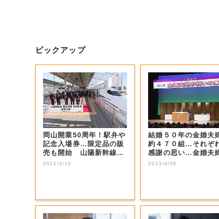
ピックアップ
岡山開業50周年！駅弁や
結婚５０年の金婚夫
記念入場券…限定品の販
約４７０組…それぞ
売も開始 山陽新幹線
感謝の思い…金婚夫
【岡山】
祝う式【岡山】
2022/3/15
2022/4/30