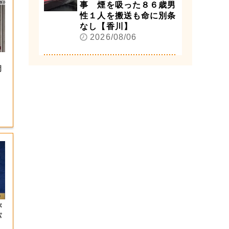
事 煙を吸った８６歳男
性１人を搬送も命に別条
なし【香川】
2026/08/06
岡
が
パ