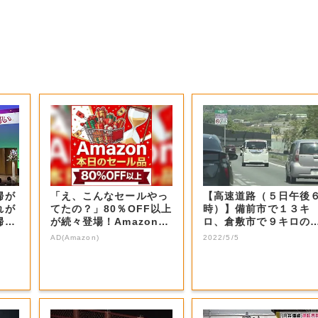
婦が
「え、こんなセールやっ
【高速道路（５日午後
れが
てたの？」80％OFF以上
時）】備前市で１３キ
婦を
が続々登場！Amazonの
ロ、倉敷市で９キロの
本気が...
滞 山陽自動車道...
AD(Amazon)
2022/5/5