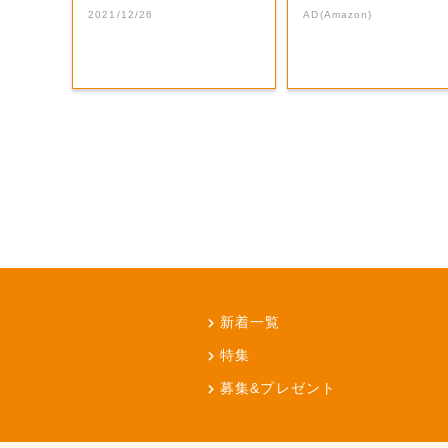
前の思い出話」...
本気が...
2021/12/26
AD(Amazon)
新着一覧
特集
募集&プレゼント