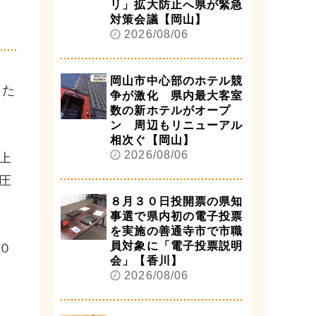
リ」拡大防止へ県が緊急
対策会議【岡山】
2026/08/06
岡山市中心部のホテル競
した
争が激化 県内最大客室
数の新ホテルがオープ
ン 周辺もリニューアル
相次ぐ【岡山】
2026/08/06
上
圧
８月３０日投開票の県知
事選で県内初の電子投票
を実施の善通寺市で市職
員対象に「電子投票説明
０
会」【香川】
2026/08/06