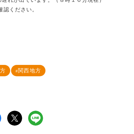
の遅れが出ています。（８時１６分現在）
確認ください。
地方
関西地方