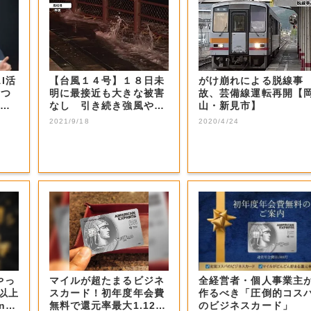
I活
【台風１４号】１８日未
がけ崩れによる脱線事
3つ
明に最接近も大きな被害
故、芸備線運転再開【
己認
なし 引き続き強風や高
山・新見市】
波・土砂災害に...
2021/9/18
2020/4/24
やっ
マイルが超たまるビジネ
全経営者・個人事業主
F以上
スカード！初年度年会費
作るべき「圧倒的コス
nの
無料で還元率最大1.12
のビジネスカード」