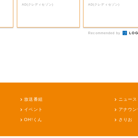
5%
AD(クレディセゾン)
AD(クレディセゾン)
Recommended by
放送番組
ニュース
イベント
アナウン
OH!くん
さりお