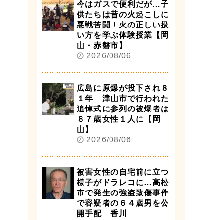
今はガスで便利だが…子
供たちは昔の火起こしに
悪戦苦闘！火の正しい扱
い方を学ぶ体験授業【岡
山・赤磐市】
2026/08/06
広島に原爆が投下され８
１年 津山市で行われた
追悼式に参列の被爆者は
８７歳女性１人に【岡
山】
2026/08/06
被害女性の自宅前に立つ
様子がドラレコに…高松
市で発生の強盗致傷事件
で容疑者の６４歳男を公
開手配 香川