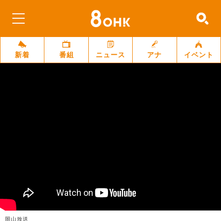
新着
番組
ニュース
アナ
イベント
岡山放送