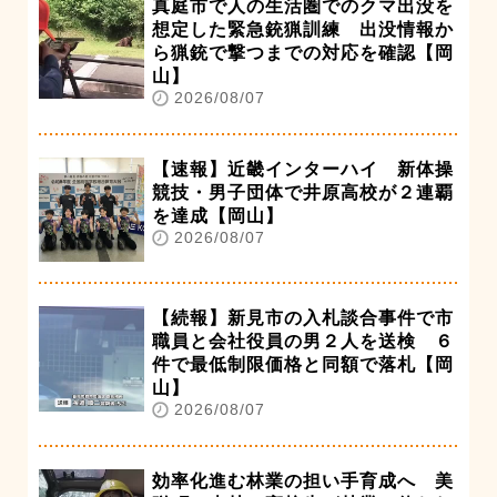
真庭市で人の生活圏でのクマ出没を
想定した緊急銃猟訓練 出没情報か
ら猟銃で撃つまでの対応を確認【岡
山】
2026/08/07
【速報】近畿インターハイ 新体操
競技・男子団体で井原高校が２連覇
を達成【岡山】
2026/08/07
【続報】新見市の入札談合事件で市
職員と会社役員の男２人を送検 ６
件で最低制限価格と同額で落札【岡
山】
2026/08/07
効率化進む林業の担い手育成へ 美