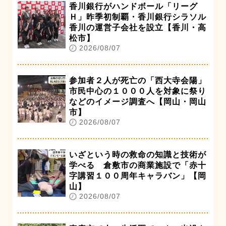
香川銀行がハンドボール「リーグ
Ｈ」昨季初制覇・香川銀行シラソル
香川の運営子会社を設立【香川・高
松市】
2026/08/07
参加者２人が死亡の「西大寺会陽」
市民中心の１０００人を対象に祭り
などのイメージ調査へ【岡山・岡山
市】
2026/08/07
いざという時の救命の知識と技術が
学べる 倉敷市の商業施設で「赤十
字講習１００周年キャラバン」【岡
山】
2026/08/07