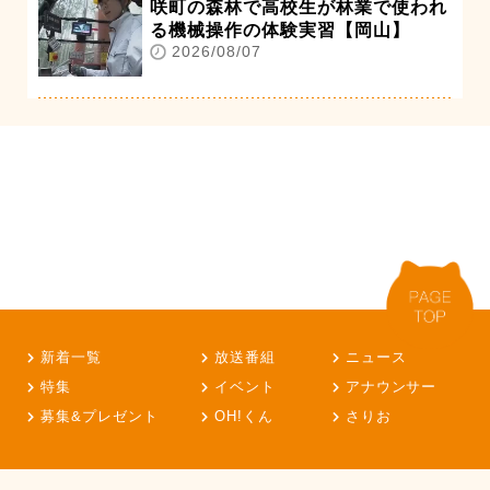
咲町の森林で高校生が林業で使われ
る機械操作の体験実習【岡山】
2026/08/07
新着一覧
放送番組
ニュース
特集
イベント
アナウンサー
募集&プレゼント
OH!くん
さりお