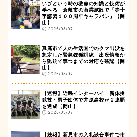
いざという時の救命の知識と技術が
学べる 倉敷市の商業施設で「赤十
字講習１００周年キャラバン」【岡
山】
2026/08/07
真庭市で人の生活圏でのクマ出没を
想定した緊急銃猟訓練 出没情報か
ら猟銃で撃つまでの対応を確認【岡
山】
2026/08/07
【速報】近畿インターハイ 新体操
競技・男子団体で井原高校が２連覇
を達成【岡山】
2026/08/07
【続報】新見市の入札談合事件で市