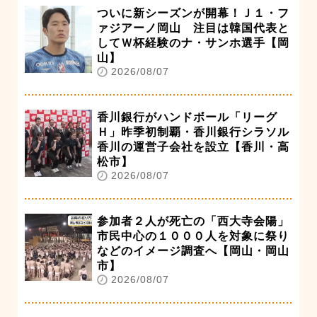
ついに新シーズンが開幕！Ｊ１・フ
ァジアーノ岡山 注目は韓国代表と
してＷ杯経験のナ・サンホ選手【岡
山】
2026/08/07
香川銀行がハンドボール「リーグ
Ｈ」昨季初制覇・香川銀行シラソル
香川の運営子会社を設立【香川・高
松市】
2026/08/07
参加者２人が死亡の「西大寺会陽」
市民中心の１０００人を対象に祭り
などのイメージ調査へ【岡山・岡山
市】
2026/08/07