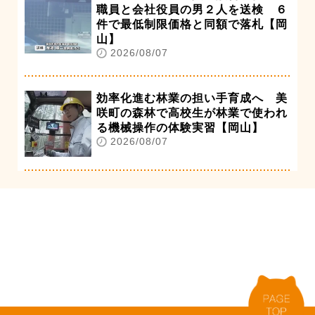
職員と会社役員の男２人を送検 ６
件で最低制限価格と同額で落札【岡
山】
2026/08/07
効率化進む林業の担い手育成へ 美
咲町の森林で高校生が林業で使われ
る機械操作の体験実習【岡山】
2026/08/07