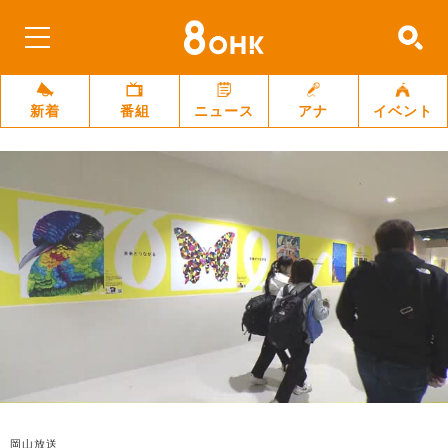
新着
番組
ニュース
アナ
イベント
岡山放送