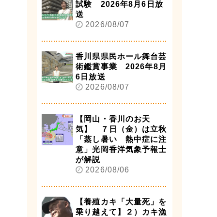
試験 2026年8月6日放
送
2026/08/07
香川県県民ホール舞台芸
術鑑賞事業 2026年8月
6日放送
2026/08/07
【岡山・香川のお天
気】 ７日（金）は立秋
「蒸し暑い 熱中症に注
意」光岡香洋気象予報士
が解説
2026/08/06
【養殖カキ「大量死」を
乗り越えて】２）カキ漁