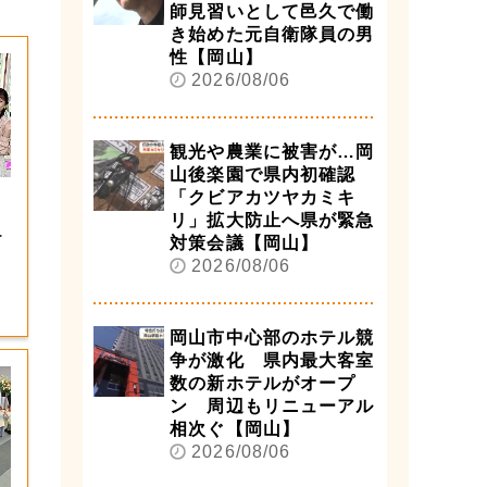
師見習いとして邑久で働
き始めた元自衛隊員の男
性【岡山】
2026/08/06
観光や農業に被害が…岡
山後楽園で県内初確認
「クビアカツヤカミキ
！
リ」拡大防止へ県が緊急
？
対策会議【岡山】
2026/08/06
岡山市中心部のホテル競
争が激化 県内最大客室
数の新ホテルがオープ
ン 周辺もリニューアル
相次ぐ【岡山】
2026/08/06