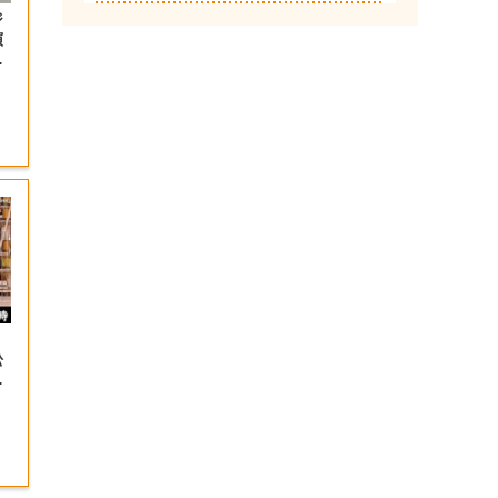
ジ
演
射
松
＆