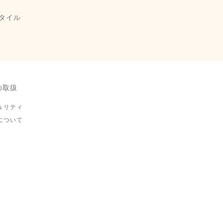
タイル
の取扱
ュリティ
について