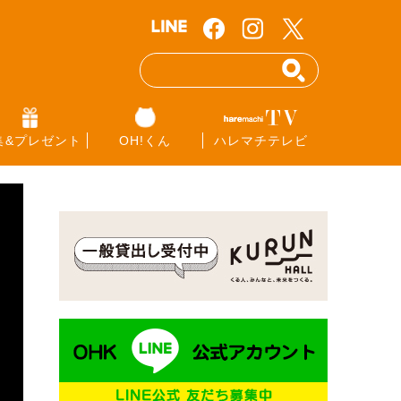
集&プレゼント
OH!くん
ハレマチテレビ