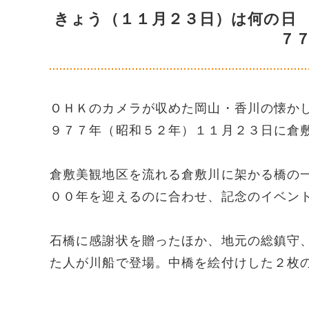
きょう（１１月２３日）は何の日
７
ＯＨＫのカメラが収めた岡山・香川の懐か
９７７年（昭和５２年）１１月２３日に倉
倉敷美観地区を流れる倉敷川に架かる橋の
００年を迎えるのに合わせ、記念のイベン
石橋に感謝状を贈ったほか、地元の総鎮守
た人が川船で登場。中橋を絵付けした２枚