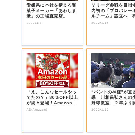
愛媛県に本社を構える和
Ｖリーグ参戦を目指
菓子メーカー「あわしま
内初の「プロバレー
堂」の工場直売店。
ルチーム」設立へ 
選手などの受け...
2022/4/8
2022/1/15
「え、こんなセールやっ
“バントの神様”が直
てたの？」80％OFF以上
導 川相昌弘さんの
が続々登場！Amazonの
野球教室 ２年ぶり
本気が...
【岡山・岡山...
AD(Amazon)
2022/1/16