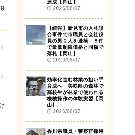
達成【岡山】
９
2026/08/07
【続報】新見市の入札談
合事件で市職員と会社役
員の男２人を送検 ６件
１
で最低制限価格と同額で
落札【岡山】
2026/08/07
１
効率化進む林業の担い手
育成へ 美咲町の森林で
高校生が林業で使われる
機械操作の体験実習【岡
け
山】
2026/08/07
香川県職員・警察官採用