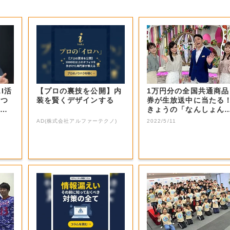
I活
【プロの裏技を公開】内
1万円分の全国共通商品
3つ
装を賢くデザインする
券が生放送中に当たる
己認
きょうの「なんしょん
生電話クイズ」...
AD(株式会社アルファーテクノ)
2022/5/11