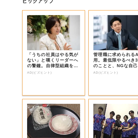
ピックアップ
「うちの社員はやる気が
管理職に求められるA
ない」と嘆くリーダーへ
用。最低限やるべき
の警鐘。自律型組織をつ
のことと、NGな自
くる前に外せな...
識
AD(ビズヒント)
AD(ビズヒント)