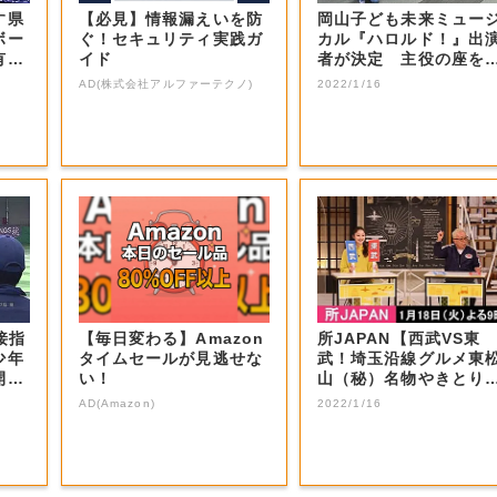
す県
【必見】情報漏えいを防
岡山子ども未来ミュー
ボー
ぐ！セキュリティ実践ガ
カル『ハロルド！』出
有望
イド
者が決定 主役の座を
止めた感想は…...
AD(株式会社アルファーテクノ)
2022/1/16
接指
【毎日変わる】Amazon
所JAPAN【西武VS東
少年
タイムセールが見逃せな
武！埼玉沿線グルメ東
開催
い！
山（秘）名物やきとり
秩父ホルモン...
AD(Amazon)
2022/1/16