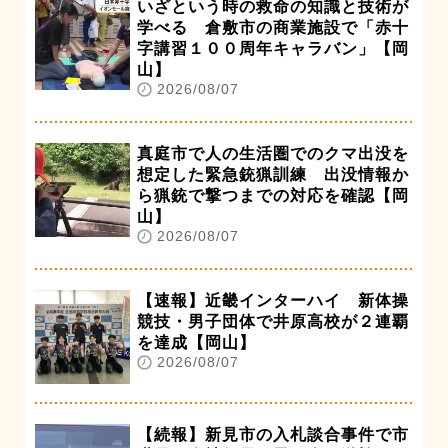
いざという時の救命の知識と技術が
学べる 倉敷市の商業施設で「赤十
字講習１００周年キャラバン」【岡
山】
2026/08/07
真庭市で人の生活圏でのクマ出没を
想定した緊急銃猟訓練 出没情報か
ら猟銃で撃つまでの対応を確認【岡
山】
2026/08/07
【速報】近畿インターハイ 新体操
競技・男子団体で井原高校が２連覇
を達成【岡山】
2026/08/07
【続報】新見市の入札談合事件で市