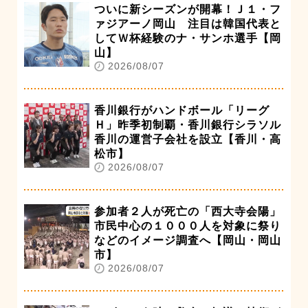
ついに新シーズンが開幕！Ｊ１・フ
ァジアーノ岡山 注目は韓国代表と
してＷ杯経験のナ・サンホ選手【岡
山】
2026/08/07
香川銀行がハンドボール「リーグ
Ｈ」昨季初制覇・香川銀行シラソル
香川の運営子会社を設立【香川・高
松市】
2026/08/07
参加者２人が死亡の「西大寺会陽」
市民中心の１０００人を対象に祭り
などのイメージ調査へ【岡山・岡山
市】
2026/08/07