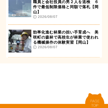
職員と会社役員の男２人を送検 ６
件で最低制限価格と同額で落札【岡
山】
2026/08/07
効率化進む林業の担い手育成へ 美
咲町の森林で高校生が林業で使われ
る機械操作の体験実習【岡山】
2026/08/07