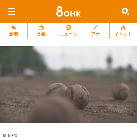
新着
番組
ニュース
アナ
イベント
岡山放送