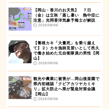
【岡山・香川のお天気】 ７日
（金）は立秋「蒸し暑い 熱中症に
注意」光岡香洋気象予報士が解説
2026/08/06
【養殖カキ「大量死」を乗り越え
て】２）カキ漁師見習いとして邑久
で働き始めた元自衛隊員の男性【岡
山】
2026/08/06
観光や農業に被害が…岡山後楽園で
県内初確認「クビアカツヤカミキ
リ」拡大防止へ県が緊急対策会議
【岡山】
2026/08/06