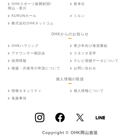
OHKスポーツ振興財団/
新本社
岡山・香川
KURUNホール
ミルン
株式会社OHKネットコム
OHKからのお知らせ
OHKハウジング
青少年向け推奨番組
アナウンサー朗読会
スタジオ見学
採用情報
テレビ視聴データについて
後援・共催等の申請について
お問い合わせ
個人情報の取扱
情報セキュリティ
個人情報について
免責事項
Copyright © OHK岡山放送