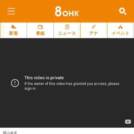
新着
番組
ニュース
アナ
イベント
岡山放送