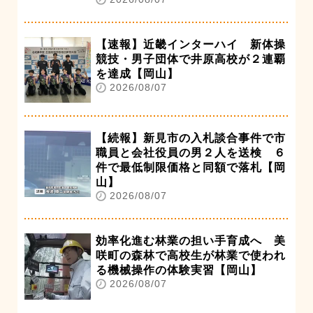
【速報】近畿インターハイ 新体操
競技・男子団体で井原高校が２連覇
を達成【岡山】
2026/08/07
【続報】新見市の入札談合事件で市
職員と会社役員の男２人を送検 ６
件で最低制限価格と同額で落札【岡
山】
2026/08/07
効率化進む林業の担い手育成へ 美
咲町の森林で高校生が林業で使われ
る機械操作の体験実習【岡山】
2026/08/07