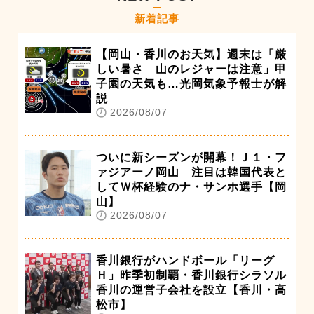
新着記事
【岡山・香川のお天気】週末は「厳
しい暑さ 山のレジャーは注意」甲
子園の天気も…光岡気象予報士が解
説
2026/08/07
ついに新シーズンが開幕！Ｊ１・フ
ァジアーノ岡山 注目は韓国代表と
してＷ杯経験のナ・サンホ選手【岡
山】
2026/08/07
香川銀行がハンドボール「リーグ
Ｈ」昨季初制覇・香川銀行シラソル
香川の運営子会社を設立【香川・高
松市】