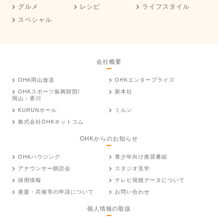
グルメ
レシピ
ライフスタイル
スペシャル
会社概要
OHK岡山放送
OHKエンタープライズ
OHKスポーツ振興財団/
新本社
岡山・香川
KURUNホール
ミルン
株式会社OHKネットコム
OHKからのお知らせ
OHKハウジング
青少年向け推奨番組
アナウンサー朗読会
スタジオ見学
採用情報
テレビ視聴データについて
後援・共催等の申請について
お問い合わせ
個人情報の取扱