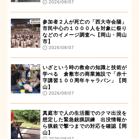
2026/08/07
参加者２人が死亡の「西大寺会陽」
市民中心の１０００人を対象に祭り
などのイメージ調査へ【岡山・岡山
市】
2026/08/07
いざという時の救命の知識と技術が
学べる 倉敷市の商業施設で「赤十
字講習１００周年キャラバン」【岡
山】
2026/08/07
真庭市で人の生活圏でのクマ出没を
想定した緊急銃猟訓練 出没情報か
ら猟銃で撃つまでの対応を確認【岡
山】
2026/08/07