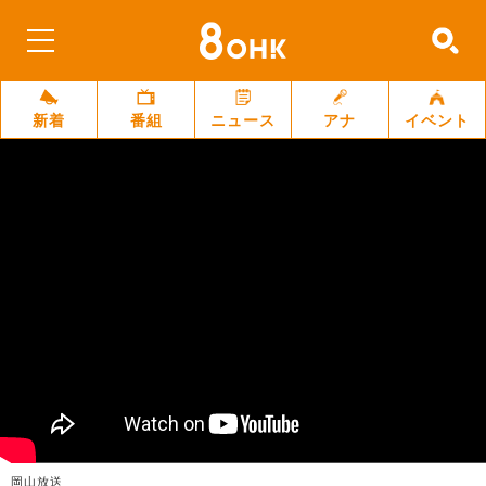
新着
番組
ニュース
アナ
イベント
岡山放送