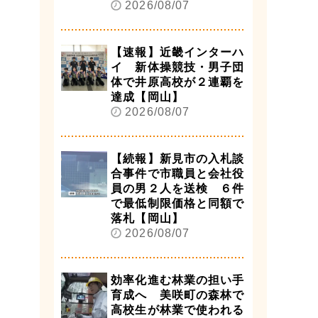
2026/08/07
【速報】近畿インターハ
イ 新体操競技・男子団
体で井原高校が２連覇を
達成【岡山】
2026/08/07
【続報】新見市の入札談
合事件で市職員と会社役
員の男２人を送検 ６件
で最低制限価格と同額で
落札【岡山】
2026/08/07
効率化進む林業の担い手
育成へ 美咲町の森林で
高校生が林業で使われる