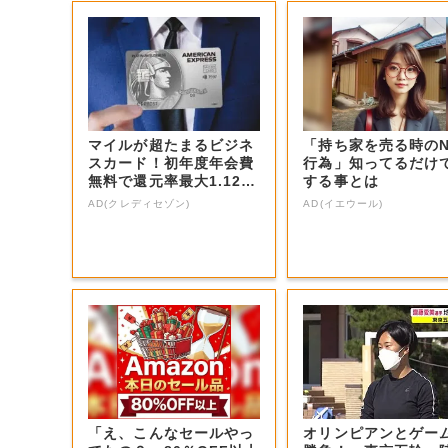
マイルが超たまるビジネ
「持ち家を売る時の
スカード！初年度年会費
行為」知ってるだけ
無料で還元率最大1.12
する事とは
5%
AD(クレディセゾン)
AD(イエウール)
「え、こんなセールやっ
オリンピアンとゲー