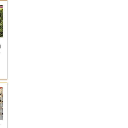
川
に
…