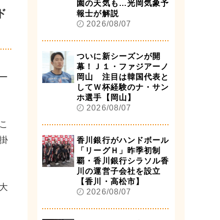
園の天気も…光岡気象予
ド
報士が解説
2026/08/07
ついに新シーズンが開
幕！Ｊ１・ファジアーノ
ー
岡山 注目は韓国代表と
してＷ杯経験のナ・サン
ホ選手【岡山】
2026/08/07
こ
掛
香川銀行がハンドボール
「リーグＨ」昨季初制
覇・香川銀行シラソル香
川の運営子会社を設立
【香川・高松市】
大
2026/08/07