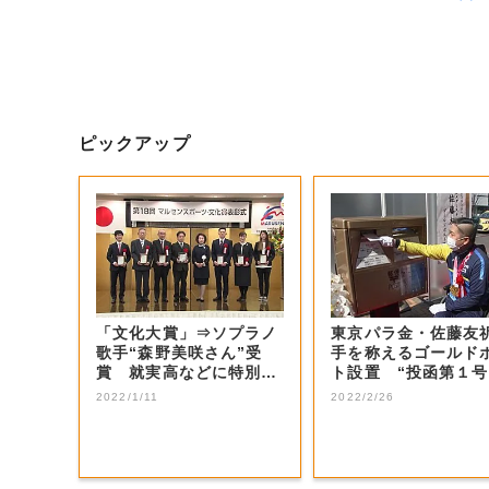
ピックアップ
「文化大賞」⇒ソプラノ
東京パラ金・佐藤友
歌手“森野美咲さん”受
手を称えるゴールド
賞 就実高などに特別
ト設置 “投函第１号
賞 マルセンスポ...
藤選手の手紙...
2022/1/11
2022/2/26