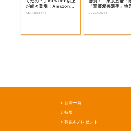
てたの？」80％OFF以上
勝負！ 東京五輪・
が続々登場！Amazonの
「齋藤愛美選手」地
本気が...
旋 小学生大興...
AD(Amazon)
2021/10/26
新着一覧
特集
募集&プレゼント