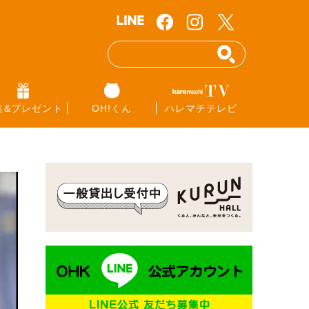
集&プレゼント
OH!くん
ハレマチテレビ