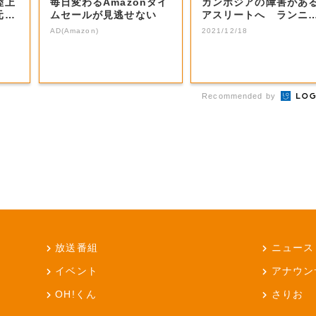
陸上
毎日変わるAmazonタイ
カンボジアの障害があ
元凱
ムセールが見逃せない
アスリートへ ランニ
グシューズを寄...
AD(Amazon)
2021/12/18
Recommended by
放送番組
ニュース
イベント
アナウン
OH!くん
さりお