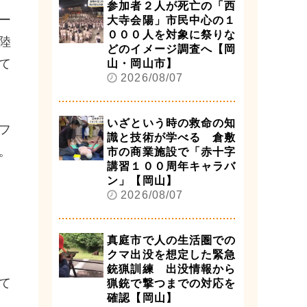
参加者２人が死亡の「西
ー
大寺会陽」市民中心の１
０００人を対象に祭りな
陸
どのイメージ調査へ【岡
て
山・岡山市】
2026/08/07
いざという時の救命の知
フ
識と技術が学べる 倉敷
。
市の商業施設で「赤十字
講習１００周年キャラバ
ン」【岡山】
2026/08/07
真庭市で人の生活圏での
クマ出没を想定した緊急
銃猟訓練 出没情報から
て
猟銃で撃つまでの対応を
確認【岡山】