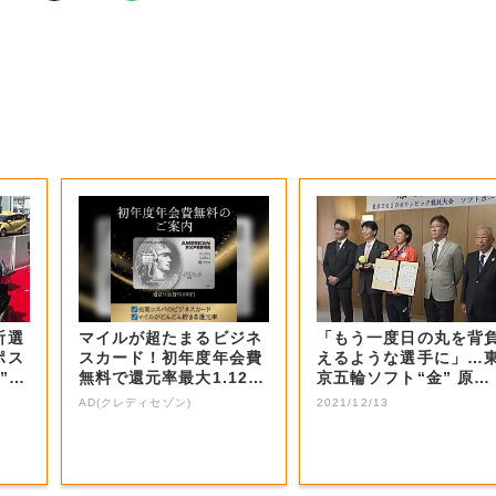
祈選
マイルが超たまるビジネ
「もう一度日の丸を背
ポス
スカード！初年度年会費
えるような選手に」…
”佐
無料で還元率最大1.12
京五輪ソフト“金” 原田
5%
のどか選手に...
AD(クレディセゾン)
2021/12/13