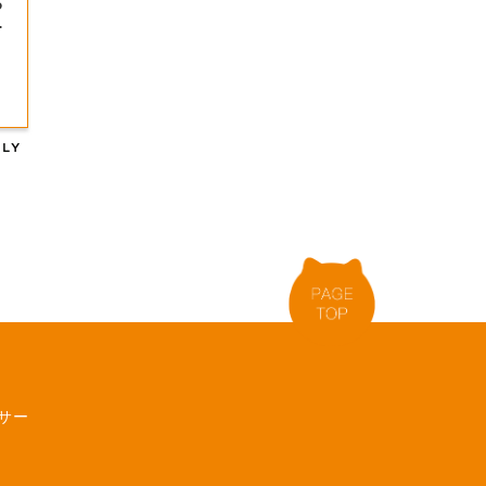
る
ン
サー