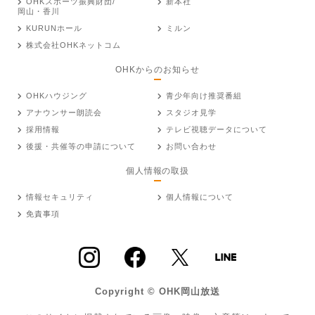
OHKスポーツ振興財団/
新本社
岡山・香川
KURUNホール
ミルン
株式会社OHKネットコム
OHKからのお知らせ
OHKハウジング
青少年向け推奨番組
アナウンサー朗読会
スタジオ見学
採用情報
テレビ視聴データについて
後援・共催等の申請について
お問い合わせ
個人情報の取扱
情報セキュリティ
個人情報について
免責事項
Copyright © OHK岡山放送