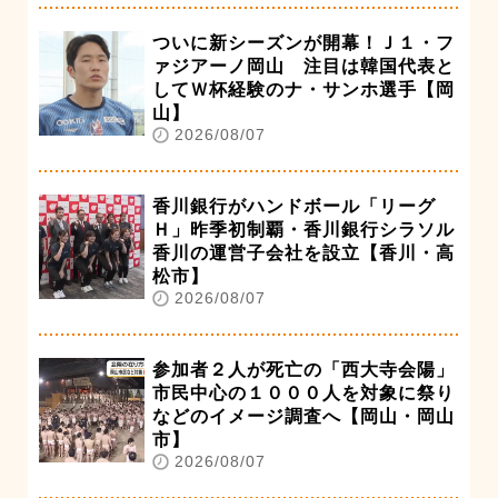
ついに新シーズンが開幕！Ｊ１・フ
ァジアーノ岡山 注目は韓国代表と
してＷ杯経験のナ・サンホ選手【岡
山】
2026/08/07
香川銀行がハンドボール「リーグ
Ｈ」昨季初制覇・香川銀行シラソル
香川の運営子会社を設立【香川・高
松市】
2026/08/07
参加者２人が死亡の「西大寺会陽」
市民中心の１０００人を対象に祭り
などのイメージ調査へ【岡山・岡山
市】
2026/08/07