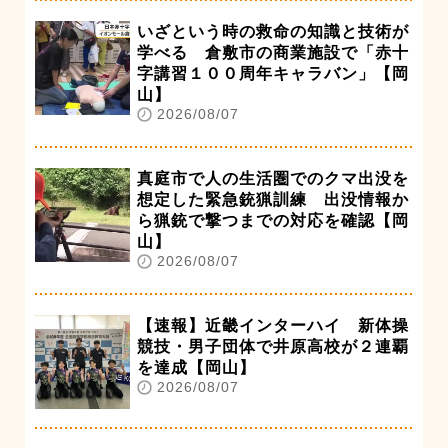
いざという時の救命の知識と技術が
学べる 倉敷市の商業施設で「赤十
字講習１００周年キャラバン」【岡
山】
2026/08/07
真庭市で人の生活圏でのクマ出没を
想定した緊急銃猟訓練 出没情報か
ら猟銃で撃つまでの対応を確認【岡
山】
2026/08/07
【速報】近畿インターハイ 新体操
競技・男子団体で井原高校が２連覇
を達成【岡山】
2026/08/07