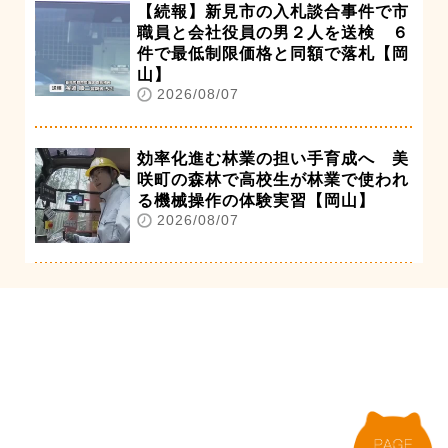
【続報】新見市の入札談合事件で市
職員と会社役員の男２人を送検 ６
件で最低制限価格と同額で落札【岡
山】
2026/08/07
効率化進む林業の担い手育成へ 美
咲町の森林で高校生が林業で使われ
る機械操作の体験実習【岡山】
2026/08/07