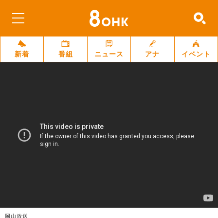
新着
番組
ニュース
アナ
イベント
岡山放送