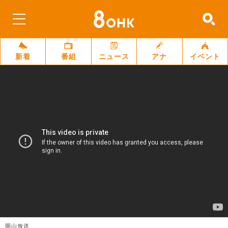
新着
番組
ニュース
アナ
イベント
岡山放送