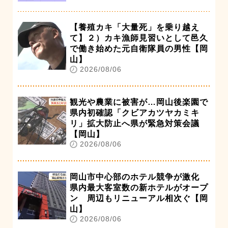
【養殖カキ「大量死」を乗り越え
て】２）カキ漁師見習いとして邑久
で働き始めた元自衛隊員の男性【岡
山】
2026/08/06
観光や農業に被害が…岡山後楽園で
県内初確認「クビアカツヤカミキ
リ」拡大防止へ県が緊急対策会議
【岡山】
2026/08/06
岡山市中心部のホテル競争が激化
県内最大客室数の新ホテルがオープ
ン 周辺もリニューアル相次ぐ【岡
山】
2026/08/06