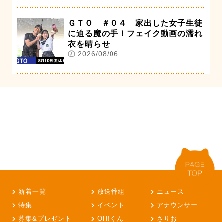
ＧＴＯ ＃０４ 家出した女子生徒
に迫る魔の手！フェイク動画の濡れ
衣を晴らせ
2026/08/06
新着一覧
放送番組
ニュース
特集
イベント
アナウンサー
募集&プレゼント
OH!くん
さりお