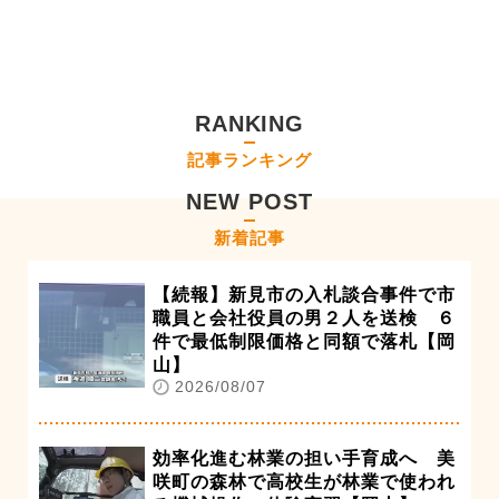
RANKING
記事ランキング
NEW POST
新着記事
【続報】新見市の入札談合事件で市
職員と会社役員の男２人を送検 ６
件で最低制限価格と同額で落札【岡
山】
2026/08/07
効率化進む林業の担い手育成へ 美
咲町の森林で高校生が林業で使われ