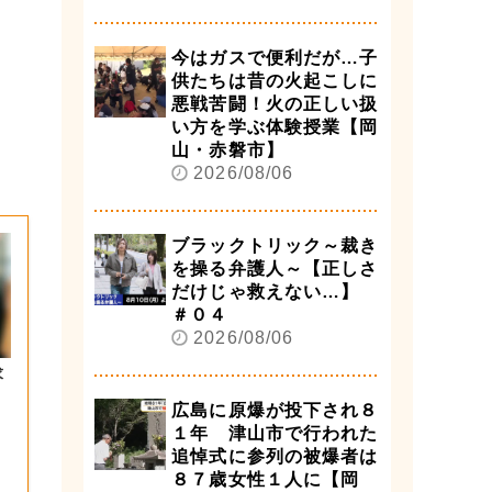
今はガスで便利だが…子
供たちは昔の火起こしに
悪戦苦闘！火の正しい扱
い方を学ぶ体験授業【岡
山・赤磐市】
2026/08/06
ブラックトリック～裁き
を操る弁護人～【正しさ
だけじゃ救えない…】
＃０４
2026/08/06
求
広島に原爆が投下され８
１年 津山市で行われた
追悼式に参列の被爆者は
８７歳女性１人に【岡