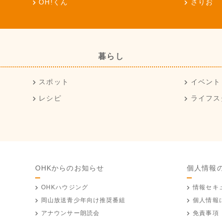
OH!くん
さりお
暮らし
スポット
イベント
レシピ
ライフス
OHKからのお知らせ
個人情報
OHKハウジング
情報セキ
岡山放送
青少年向け推奨番組
個人情報
アナウンサー朗読会
免責事項