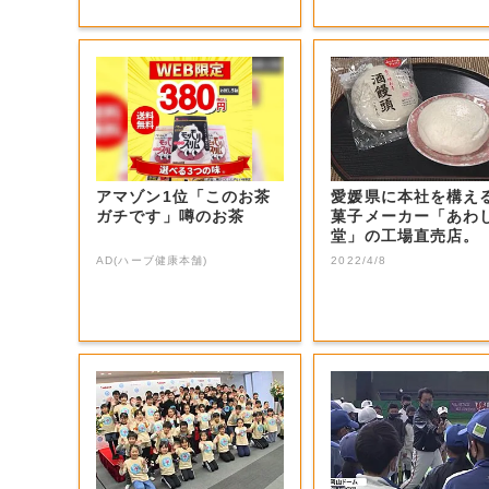
アマゾン1位「このお茶
愛媛県に本社を構え
ガチです」噂のお茶
菓子メーカー「あわ
堂」の工場直売店。
AD(ハーブ健康本舗)
2022/4/8