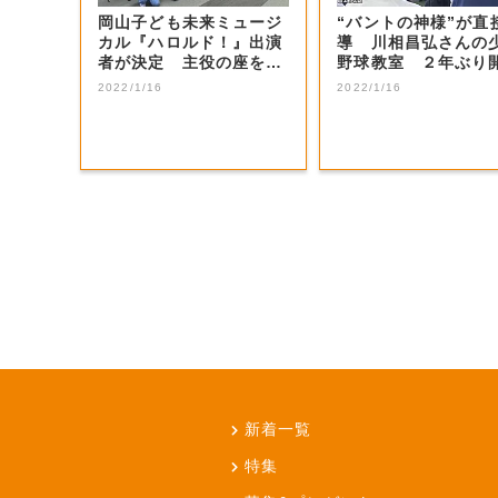
岡山子ども未来ミュージ
“バントの神様”が直
カル『ハロルド！』出演
導 川相昌弘さんの
者が決定 主役の座を射
野球教室 ２年ぶり
止めた感想は…...
【岡山・岡山...
2022/1/16
2022/1/16
新着一覧
特集