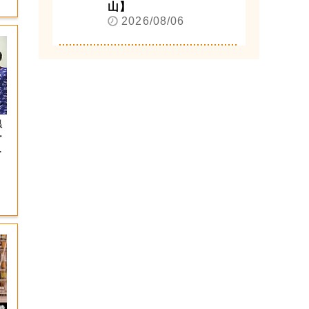
山】
2026/08/06
県
ー
望