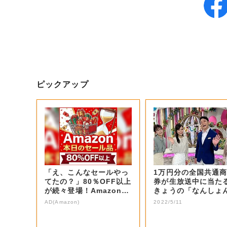
ピックアップ
「え、こんなセールやっ
1万円分の全国共通
てたの？」80％OFF以上
券が生放送中に当た
が続々登場！Amazonの
きょうの「なんしょ
本気が...
生電話クイズ」...
AD(Amazon)
2022/5/11