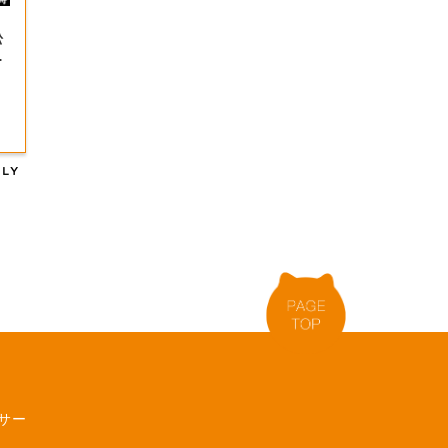
松
＆
サー