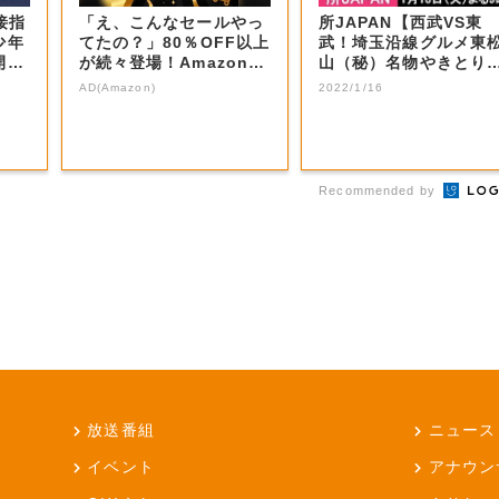
接指
「え、こんなセールやっ
所JAPAN【西武VS東
少年
てたの？」80％OFF以上
武！埼玉沿線グルメ東
開催
が続々登場！Amazonの
山（秘）名物やきとり
本気が...
秩父ホルモン...
AD(Amazon)
2022/1/16
Recommended by
放送番組
ニュース
イベント
アナウン