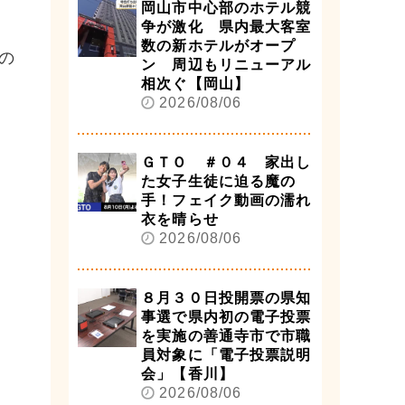
岡山市中心部のホテル競
争が激化 県内最大客室
数の新ホテルがオープ
の
ン 周辺もリニューアル
相次ぐ【岡山】
2026/08/06
ＧＴＯ ＃０４ 家出し
た女子生徒に迫る魔の
手！フェイク動画の濡れ
衣を晴らせ
2026/08/06
８月３０日投開票の県知
事選で県内初の電子投票
を実施の善通寺市で市職
員対象に「電子投票説明
会」【香川】
2026/08/06