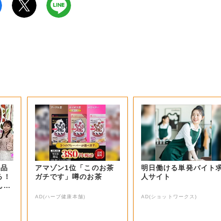
商品
アマゾン1位「このお茶
明日働ける単発バイト
る！
ガチです」噂のお茶
人サイト
ん？
AD(ハーブ健康本舗)
AD(ショットワークス)