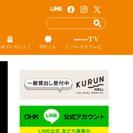
集&プレゼント
OH!くん
ハレマチテレビ