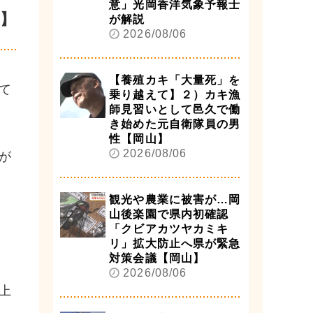
意」光岡香洋気象予報士
】
が解説
2026/08/06
【養殖カキ「大量死」を
て
乗り越えて】２）カキ漁
師見習いとして邑久で働
き始めた元自衛隊員の男
性【岡山】
2026/08/06
が
観光や農業に被害が…岡
山後楽園で県内初確認
「クビアカツヤカミキ
リ」拡大防止へ県が緊急
対策会議【岡山】
2026/08/06
上