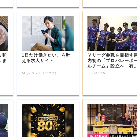
る和
1日だけ働きたい、を叶
Ｖリーグ参戦を目指す
しま
える求人サイト
内初の「プロバレーボ
ルチーム」設立へ 有
選手などの受け...
AD(ショットワークス)
2022/1/15