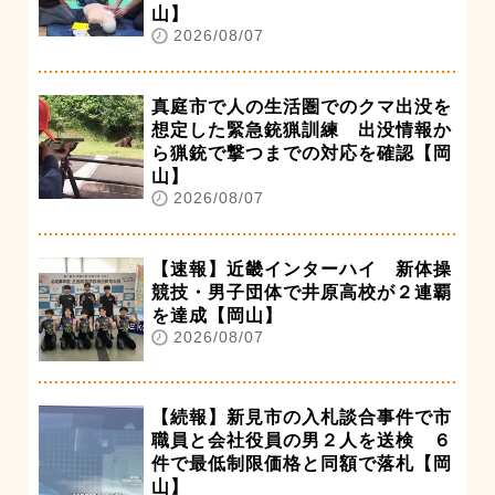
山】
2026/08/07
真庭市で人の生活圏でのクマ出没を
想定した緊急銃猟訓練 出没情報か
ら猟銃で撃つまでの対応を確認【岡
山】
2026/08/07
【速報】近畿インターハイ 新体操
競技・男子団体で井原高校が２連覇
を達成【岡山】
2026/08/07
【続報】新見市の入札談合事件で市
職員と会社役員の男２人を送検 ６
件で最低制限価格と同額で落札【岡
山】