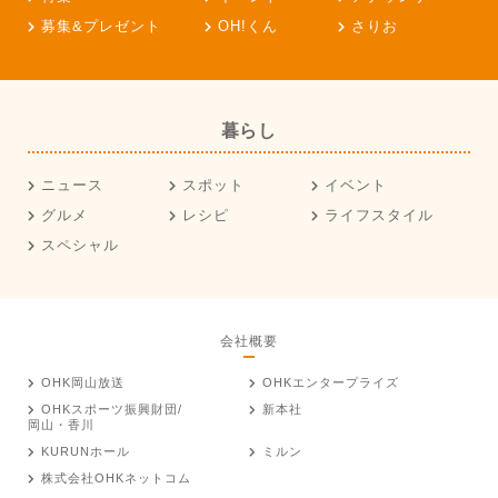
募集&プレゼント
OH!くん
さりお
暮らし
ニュース
スポット
イベント
グルメ
レシピ
ライフスタイル
スペシャル
会社概要
OHK岡山放送
OHKエンタープライズ
OHKスポーツ振興財団/
新本社
岡山・香川
KURUNホール
ミルン
株式会社OHKネットコム