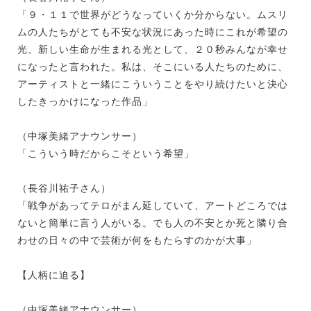
「９・１１で世界がどうなっていくか分からない。ムスリ
ムの人たちがとても不安な状況にあった時にこれが希望の
光、新しい生命が生まれる光として、２０秒みんなが幸せ
になったと言われた。私は、そこにいる人たちのために、
アーティストと一緒にこういうことをやり続けたいと決心
したきっかけになった作品」
（中塚美緒アナウンサー）
「こういう時だからこそという希望」
（長谷川祐子さん）
「戦争があってテロがまん延していて、アートどころでは
ないと簡単に言う人がいる。でも人の不安とか死と隣り合
わせの日々の中で芸術が何をもたらすのかが大事」
【人柄に迫る】
（中塚美緒アナウンサー）