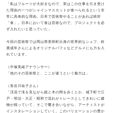
「私はフルーツが大好きなので、実はこの仕事を引き受け
た理由の一つがシャインマスカットが食べられるという非
常に具体的な理由。日本で芸術祭やることがあれば絶対
「食」。日本において食は芸術なので、プロジェクトを必
ず入れたいと思っていた」
今回の芸術祭では岡山県美咲町出身の世界的なシェフ、鈴
鹿成年さんによるオリジナルパフェなどグルメにも力を入
れています。
（中塚美緒アナウンサー）
「他のその芸術祭と、ここが違うという魅力は」
（長谷川祐子さん）
「渓流で滝を見ながら鏡と木の間を歩くとか、城下町で江
戸・明治・大正・昭和で流れがトレースとしてきれいに建
物が残っていて、そこで響き合いながら、アーティストが
インスタレーションしていく。このバリエーションの豊か