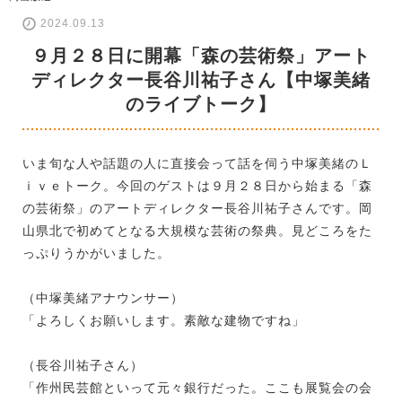
2024.09.13
９月２８日に開幕「森の芸術祭」アート
ディレクター長谷川祐子さん【中塚美緒
のライブトーク】
いま旬な人や話題の人に直接会って話を伺う中塚美緒のＬ
ｉｖｅトーク。今回のゲストは９月２８日から始まる「森
の芸術祭」のアートディレクター長谷川祐子さんです。岡
山県北で初めてとなる大規模な芸術の祭典。見どころをた
っぷりうかがいました。
（中塚美緒アナウンサー）
「よろしくお願いします。素敵な建物ですね」
（長谷川祐子さん）
「作州民芸館といって元々銀行だった。ここも展覧会の会