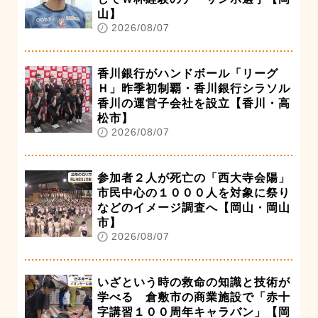
山】
2026/08/07
香川銀行がハンドボール「リーグ
Ｈ」昨季初制覇・香川銀行シラソル
香川の運営子会社を設立【香川・高
松市】
2026/08/07
参加者２人が死亡の「西大寺会陽」
市民中心の１０００人を対象に祭り
などのイメージ調査へ【岡山・岡山
市】
2026/08/07
いざという時の救命の知識と技術が
学べる 倉敷市の商業施設で「赤十
字講習１００周年キャラバン」【岡