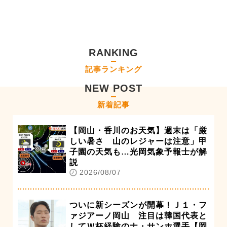
RANKING
記事ランキング
NEW POST
新着記事
【岡山・香川のお天気】週末は「厳
しい暑さ 山のレジャーは注意」甲
子園の天気も…光岡気象予報士が解
説
2026/08/07
ついに新シーズンが開幕！Ｊ１・フ
ァジアーノ岡山 注目は韓国代表と
してＷ杯経験のナ・サンホ選手【岡