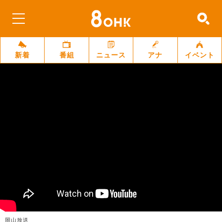
新着
番組
ニュース
アナ
イベント
岡山放送