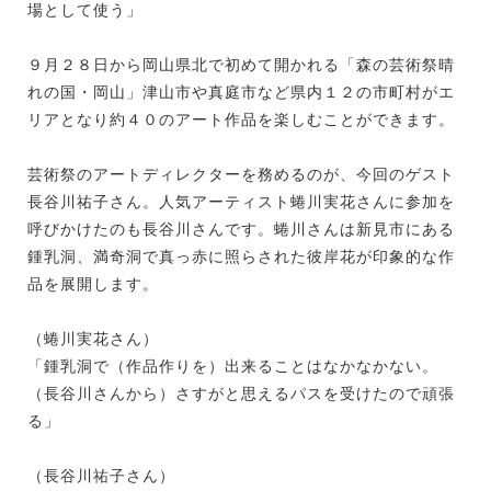
場として使う」
９月２８日から岡山県北で初めて開かれる「森の芸術祭晴
れの国・岡山」津山市や真庭市など県内１２の市町村がエ
リアとなり約４０のアート作品を楽しむことができます。
芸術祭のアートディレクターを務めるのが、今回のゲスト
長谷川祐子さん。人気アーティスト蜷川実花さんに参加を
呼びかけたのも長谷川さんです。蜷川さんは新見市にある
鍾乳洞、満奇洞で真っ赤に照らされた彼岸花が印象的な作
品を展開します。
（蜷川実花さん）
「鍾乳洞で（作品作りを）出来ることはなかなかない。
（長谷川さんから）さすがと思えるパスを受けたので頑張
る」
（長谷川祐子さん）