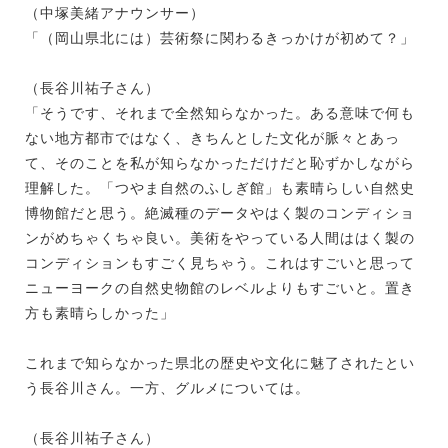
（中塚美緒アナウンサー）
「（岡山県北には）芸術祭に関わるきっかけが初めて？」
（長谷川祐子さん）
「そうです、それまで全然知らなかった。ある意味で何も
ない地方都市ではなく、きちんとした文化が脈々とあっ
て、そのことを私が知らなかっただけだと恥ずかしながら
理解した。「つやま自然のふしぎ館」も素晴らしい自然史
博物館だと思う。絶滅種のデータやはく製のコンディショ
ンがめちゃくちゃ良い。美術をやっている人間ははく製の
コンディションもすごく見ちゃう。これはすごいと思って
ニューヨークの自然史物館のレベルよりもすごいと。置き
方も素晴らしかった」
これまで知らなかった県北の歴史や文化に魅了されたとい
う長谷川さん。一方、グルメについては。
（長谷川祐子さん）