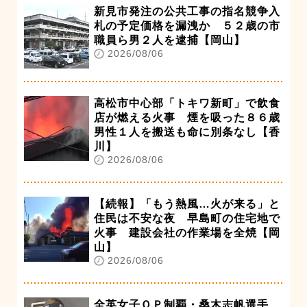
新見市発注の公共工事の指名競争入
札の予定価格を漏洩か ５２歳の市
職員ら男２人を逮捕【岡山】
2026/08/06
高松市中心部「トキワ新町」で飲食
店が燃える火事 煙を吸った８６歳
男性１人を搬送も命に別条なし【香
川】
2026/08/06
【続報】「もう熱風…火が来る」と
住民は不安な夜 早島町の住宅地で
火事 建設会社の作業場を全焼【岡
山】
2026/08/06
全英女子ＯＰ制覇・桑木志帆選手