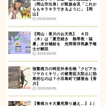
（岡山市出身）が凱旋会見「これか
らもキラキラできるように」【岡
山】
2026/08/05
【岡山・香川のお天気】 ６日
（木）は「夏空続き 熱帯夜・猛
暑」水分補給を 光岡香洋気象予報
士が解説
2026/08/05
強繁殖力の特定外来生物「クビアカ
ツヤカミキリ」の被害拡大防止に効
果的なのは？小豆島町で講習会【香
川】
2026/08/05
【養殖カキ大量死乗り越え…】１）