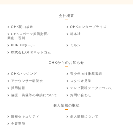
会社概要
OHK岡山放送
OHKエンタープライズ
OHKスポーツ振興財団/
新本社
岡山・香川
KURUNホール
ミルン
株式会社OHKネットコム
OHKからのお知らせ
OHKハウジング
青少年向け推奨番組
アナウンサー朗読会
スタジオ見学
採用情報
テレビ視聴データについて
後援・共催等の申請について
お問い合わせ
個人情報の取扱
情報セキュリティ
個人情報について
免責事項