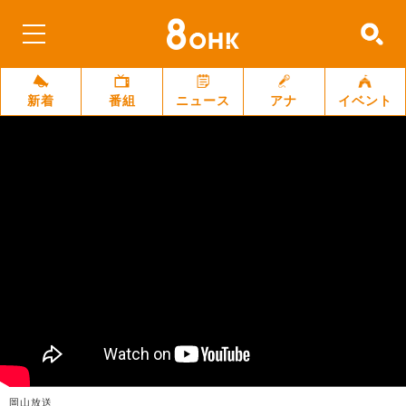
新着
番組
ニュース
アナ
イベント
岡山放送