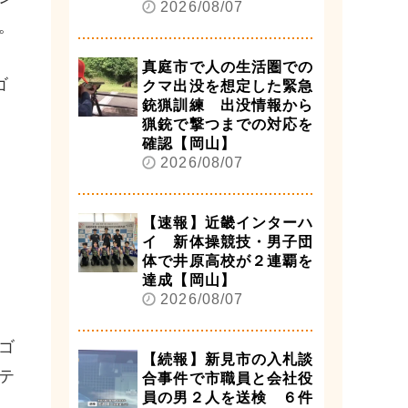
2026/08/07
。
真庭市で人の生活圏での
ゴ
クマ出没を想定した緊急
銃猟訓練 出没情報から
猟銃で撃つまでの対応を
確認【岡山】
2026/08/07
【速報】近畿インターハ
イ 新体操競技・男子団
体で井原高校が２連覇を
達成【岡山】
2026/08/07
ゴ
【続報】新見市の入札談
テ
合事件で市職員と会社役
員の男２人を送検 ６件