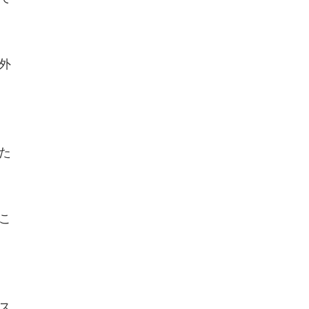
外
た
こ
ス