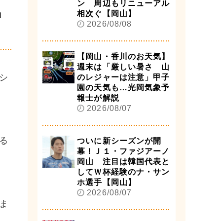
ン 周辺もリニューアル
」
相次ぐ【岡山】
2026/08/08
【岡山・香川のお天気】
週末は「厳しい暑さ 山
シ
のレジャーは注意」甲子
園の天気も…光岡気象予
報士が解説
2026/08/07
る
ついに新シーズンが開
幕！Ｊ１・ファジアーノ
岡山 注目は韓国代表と
してＷ杯経験のナ・サン
ホ選手【岡山】
2026/08/07
ま