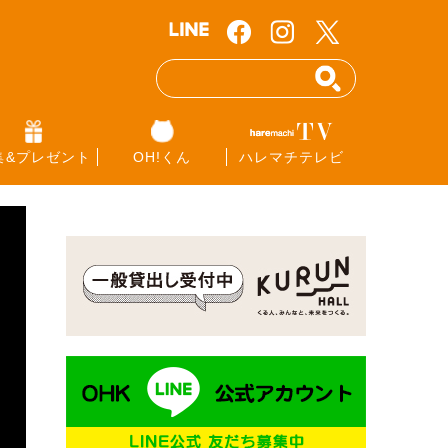
集&プレゼント
OH!くん
ハレマチテレビ