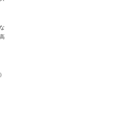
な
高
）