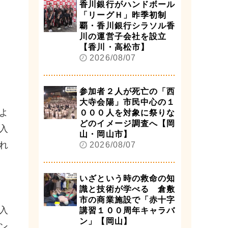
香川銀行がハンドボール
「リーグＨ」昨季初制
覇・香川銀行シラソル香
川の運営子会社を設立
【香川・高松市】
2026/08/07
参加者２人が死亡の「西
大寺会陽」市民中心の１
よ
０００人を対象に祭りな
どのイメージ調査へ【岡
入
山・岡山市】
れ
2026/08/07
いざという時の救命の知
識と技術が学べる 倉敷
市の商業施設で「赤十字
入
講習１００周年キャラバ
ン」【岡山】
ン