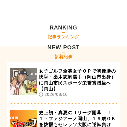
RANKING
記事ランキング
NEW POST
新着記事
女子ゴルフ全英女子ＯＰで初優勝の
快挙・桑木志帆選手（岡山市出身）
に岡山市民スポーツ栄誉賞贈呈へ
【岡山】
2026/08/10
史上初・真夏のＪリーグ開幕 Ｊ
１・ファジアーノ岡山、１９歳ＧＫ
を抜擢もセレッソ大阪に逆転負け