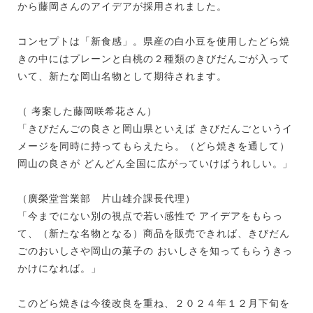
から藤岡さんのアイデアが採用されました。
コンセプトは「新食感」。県産の白小豆を使用したどら焼
きの中にはプレーンと白桃の２種類のきびだんごが入って
いて、新たな岡山名物として期待されます。
（ 考案した藤岡咲希花さん）
「きびだんごの良さと岡山県といえば きびだんごというイ
メージを同時に持ってもらえたら。（どら焼きを通して）
岡山の良さが どんどん全国に広がっていけばうれしい。」
（廣榮堂営業部 片山雄介課長代理）
「今までにない別の視点で若い感性で アイデアをもらっ
て、（新たな名物となる）商品を販売できれば、きびだん
ごのおいしさや岡山の菓子の おいしさを知ってもらうきっ
かけになれば。」
このどら焼きは今後改良を重ね、２０２４年１２月下旬を