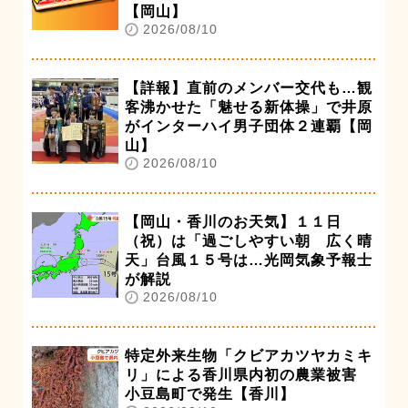
【岡山】
2026/08/10
【詳報】直前のメンバー交代も…観
客沸かせた「魅せる新体操」で井原
がインターハイ男子団体２連覇【岡
山】
2026/08/10
【岡山・香川のお天気】１１日
（祝）は「過ごしやすい朝 広く晴
天」台風１５号は…光岡気象予報士
が解説
2026/08/10
特定外来生物「クビアカツヤカミキ
リ」による香川県内初の農業被害
小豆島町で発生【香川】