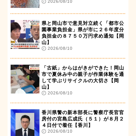
2026/08/10
県と岡山市で意見対立続く「都市公
園事業負担金」県が市に２６年度分
負担金の８７５０万円求め通知【岡
山】
2026/08/10
「古紙」からはがきができた！岡山
市で夏休み中の親子が作業体験を通
して学ぶリサイクルの大切さ【岡
山】
2026/08/10
香川県警の新本部長に警察庁長官官
房付の宮島広成氏（５１）が８月２
４日付で着任【香川】
2026/08/10