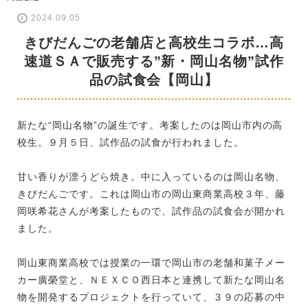
2024.09.05
きびだんごの老舗店と高校生コラボ…高
速道ＳＡで販売する”新・岡山名物”試作
品の試食会【岡山】
新たな“岡山名物”の誕生です。考案したのは岡山市内の高
校生。９月５日、試作品の試食が行われました。
甘い香りが漂うどら焼き。中に入っているのは岡山名物、
きびだんごです。これは岡山市の岡山東商業高校３年、藤
岡咲希花さんが考案したもので、試作品の試食会が開かれ
ました。
岡山東商業高校では授業の一環で岡山市の老舗和菓子メー
カー廣榮堂と、ＮＥＸＣＯ西日本と連携して新たな岡山名
物を開発するプロジェクトを行っていて、３９の応募の中