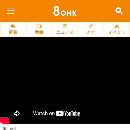
新着
番組
ニュース
アナ
イベント
岡山放送