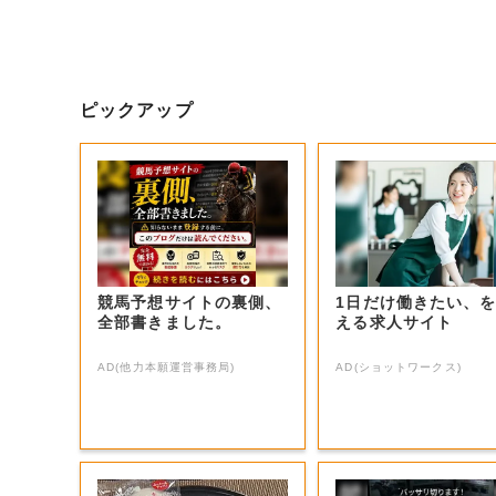
ピックアップ
競馬予想サイトの裏側、
1日だけ働きたい、
全部書きました。
える求人サイト
AD(他力本願運営事務局)
AD(ショットワークス)