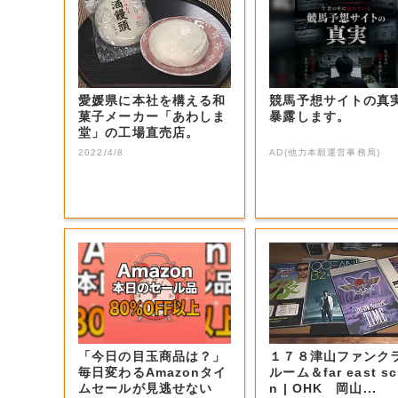
愛媛県に本社を構える和
競馬予想サイトの真
菓子メーカー「あわしま
暴露します。
堂」の工場直売店。
2022/4/8
AD(他力本願運営事務局)
「今日の目玉商品は？」
１７８津山ファンク
毎日変わるAmazonタイ
ルーム＆far east sc
ムセールが見逃せない
n | OHK 岡山...