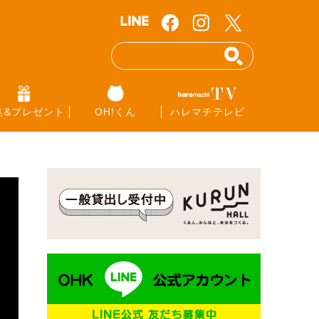
集&プレゼント
OH!くん
ハレマチテレビ