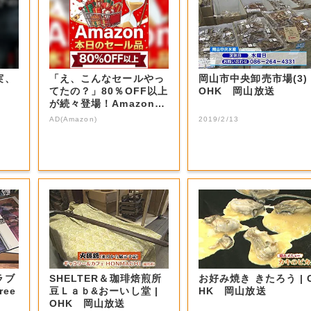
実、
「え、こんなセールやっ
岡山市中央卸売市場(3) 
てたの？」80％OFF以上
OHK 岡山放送
が続々登場！Amazonの
本気が...
AD(Amazon)
2019/2/13
ラブ
SHELTER＆珈琲焙煎所
お好み焼き きたろう | O
ree
豆Ｌａｂ&おーいし堂 |
HK 岡山放送
OHK 岡山放送