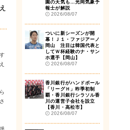
園の天気も…光岡気象予
え
報士が解説
2026/08/07
ついに新シーズンが開
幕！Ｊ１・ファジアーノ
岡山 注目は韓国代表と
してＷ杯経験のナ・サン
す
ホ選手【岡山】
え
2026/08/07
香川銀行がハンドボール
「リーグＨ」昨季初制
ら
覇・香川銀行シラソル香
さ
川の運営子会社を設立
【香川・高松市】
2026/08/07
呼