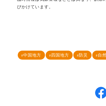
びかけています。
中国地方
四国地方
防災
自