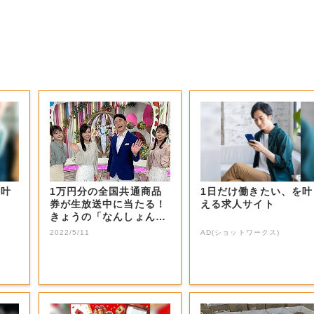
を叶
1万円分の全国共通商品
1日だけ働きたい、を叶
券が生放送中に当たる！
える求人サイト
きょうの「なんしょん？
生電話クイズ」...
2022/5/11
AD(ショットワークス)