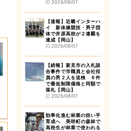
2026/08/07
【速報】近畿インターハ
イ 新体操競技・男子団
体で井原高校が２連覇を
達成【岡山】
2026/08/07
【続報】新見市の入札談
合事件で市職員と会社役
員の男２人を送検 ６件
で最低制限価格と同額で
落札【岡山】
2026/08/07
効率化進む林業の担い手
育成へ 美咲町の森林で
高校生が林業で使われる