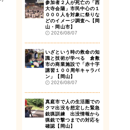
参加者２人が死亡の「西
大寺会陽」市民中心の１
０００人を対象に祭りな
どのイメージ調査へ【岡
山・岡山市】
2026/08/07
いざという時の救命の知
識と技術が学べる 倉敷
市の商業施設で「赤十字
講習１００周年キャラバ
ン」【岡山】
2026/08/07
真庭市で人の生活圏での
クマ出没を想定した緊急
銃猟訓練 出没情報から
猟銃で撃つまでの対応を
確認【岡山】