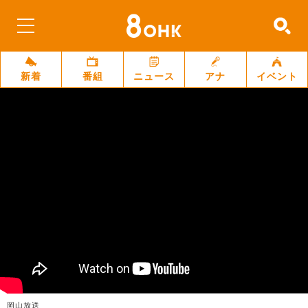
新着
番組
ニュース
アナ
イベント
岡山放送