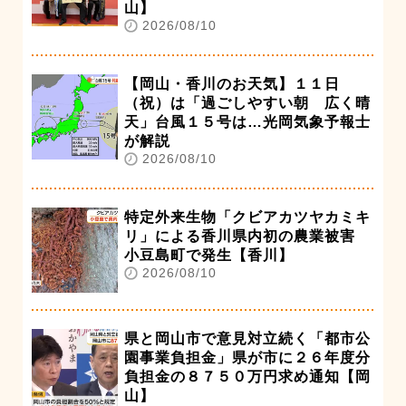
山】
2026/08/10
【岡山・香川のお天気】１１日
（祝）は「過ごしやすい朝 広く晴
天」台風１５号は…光岡気象予報士
が解説
2026/08/10
特定外来生物「クビアカツヤカミキ
リ」による香川県内初の農業被害
小豆島町で発生【香川】
2026/08/10
県と岡山市で意見対立続く「都市公
園事業負担金」県が市に２６年度分
負担金の８７５０万円求め通知【岡
山】