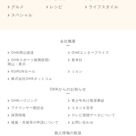
グルメ
レシピ
ライフスタイル
スペシャル
会社概要
OHK岡山放送
OHKエンタープライズ
OHKスポーツ振興財団/
新本社
岡山・香川
KURUNホール
ミルン
株式会社OHKネットコム
OHKからのお知らせ
OHKハウジング
青少年向け推奨番組
アナウンサー朗読会
スタジオ見学
採用情報
テレビ視聴データについて
後援・共催等の申請について
お問い合わせ
個人情報の取扱