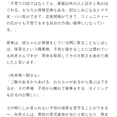
「子育ての話ではなくても、家族以外の人と話すと気がほ
ぐれる、もちろん情報交換もある。顔なじみになるとママ
友・パパ友ができて、交友関係ができて、コミュニティー
の広がりも子育てをする自分の力強い後押しになってい
る。」
昼食は、絃ちゃんが昼寝をしている間に取ることもしばし
ば。保育士という職業柄、子供と接することには慣れてい
る向井さんですが、育休を取得してその大変さを改めて感
じたと言います。
（向井裕一朗さん）
「ご飯があるからあげる、おもちゃがあるから遊ぶはでき
るが、その準備、子供から離れて家事をする、タイミング
を計るのが難しい。」
その時にしか見られない子供の成長を見守ることができる
ー。向井さんは、男性の育児参加が当たり前となり、男女