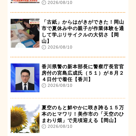
2026/08/10
「古紙」からはがきができた！岡山
市で夏休み中の親子が作業体験を通
して学ぶリサイクルの大切さ【岡
山】
2026/08/10
香川県警の新本部長に警察庁長官官
房付の宮島広成氏（５１）が８月２
４日付で着任【香川】
2026/08/10
夏空のもと鮮やかに咲き誇る１５万
本のヒマワリ！美作市の「天空のひ
まわり畑」で見頃迎える【岡山】
2026/08/10