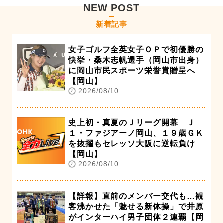
NEW POST
新着記事
女子ゴルフ全英女子ＯＰで初優勝の
快挙・桑木志帆選手（岡山市出身）
に岡山市民スポーツ栄誉賞贈呈へ
【岡山】
2026/08/10
史上初・真夏のＪリーグ開幕 Ｊ
１・ファジアーノ岡山、１９歳ＧＫ
を抜擢もセレッソ大阪に逆転負け
【岡山】
2026/08/10
【詳報】直前のメンバー交代も…観
客沸かせた「魅せる新体操」で井原
がインターハイ男子団体２連覇【岡