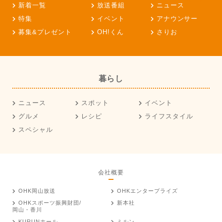
新着一覧
放送番組
ニュース
特集
イベント
アナウンサー
募集&プレゼント
OH!くん
さりお
暮らし
ニュース
スポット
イベント
グルメ
レシピ
ライフスタイル
スペシャル
会社概要
OHK岡山放送
OHKエンタープライズ
OHKスポーツ振興財団/
新本社
岡山・香川
KURUNホール
ミルン