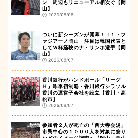
ン 周辺もリニューアル相次ぐ【岡
山】
2026/08/08
ついに新シーズンが開幕！Ｊ１・フ
ァジアーノ岡山 注目は韓国代表と
してＷ杯経験のナ・サンホ選手【岡
山】
2026/08/07
香川銀行がハンドボール「リーグ
Ｈ」昨季初制覇・香川銀行シラソル
香川の運営子会社を設立【香川・高
松市】
2026/08/07
参加者２人が死亡の「西大寺会陽」
市民中心の１０００人を対象に祭り