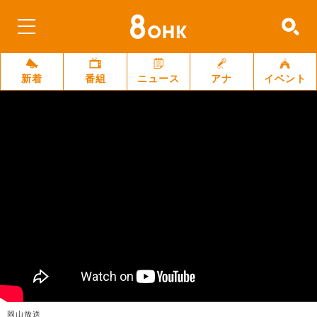
新着
番組
ニュース
アナ
イベント
岡山放送