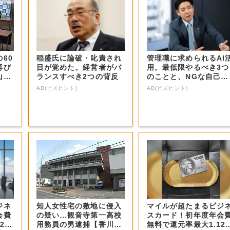
60
稲盛氏に論破・叱責され
管理職に求められるAI
再び
目が覚めた。経営者がバ
用。最低限やるべき3つ
山
ランスすべき2つの背反
のことと、NGな自己認
識
AD(ビズヒント)
AD(ビズヒント)
ジネ
知人女性宅の敷地に侵入
マイルが超たまるビジ
会費
の疑い…観音寺第一高校
スカード！初年度年会
2
用務員の男逮捕【香川・
無料で還元率最大1.12