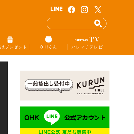
集&プレゼント
OH!くん
ハレマチテレビ