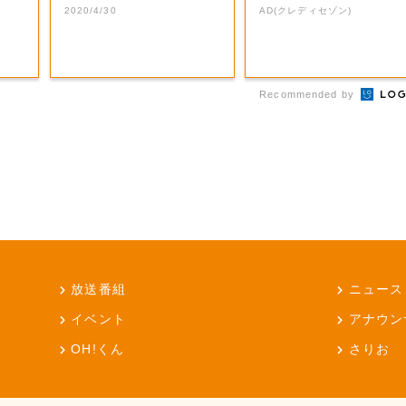
観音寺市】
5%
2020/4/30
AD(クレディセゾン)
Recommended by
放送番組
ニュース
イベント
アナウン
OH!くん
さりお