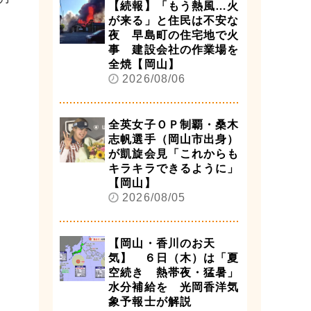
【続報】「もう熱風…火
が来る」と住民は不安な
夜 早島町の住宅地で火
事 建設会社の作業場を
全焼【岡山】
2026/08/06
全英女子ＯＰ制覇・桑木
志帆選手（岡山市出身）
が凱旋会見「これからも
キラキラできるように」
【岡山】
2026/08/05
【岡山・香川のお天
気】 ６日（木）は「夏
空続き 熱帯夜・猛暑」
水分補給を 光岡香洋気
象予報士が解説