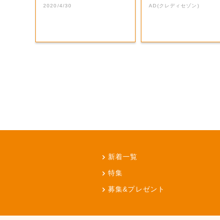
まね紅白』でし...
5%
2020/4/30
AD(クレディセゾン)
新着一覧
特集
募集&プレゼント