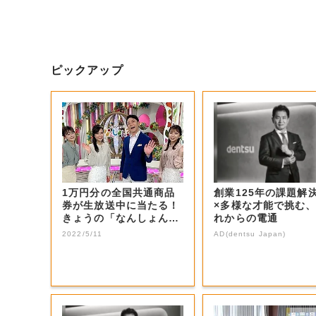
ピックアップ
1万円分の全国共通商品
創業125年の課題解
券が生放送中に当たる！
×多様な才能で挑む
きょうの「なんしょん？
れからの電通
生電話クイズ」...
2022/5/11
AD(dentsu Japan)