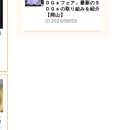
ＤＧｓフェア」最新のＳ
ＤＧｓの取り組みを紹介
【岡山】
2026/08/05
活
ネ
費