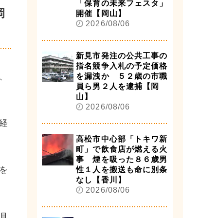
「保育の未来フェスタ」
岡
開催【岡山】
2026/08/06
新見市発注の公共工事の
指名競争入札の予定価格
、
を漏洩か ５２歳の市職
員ら男２人を逮捕【岡
山】
2026/08/06
経
高松市中心部「トキワ新
町」で飲食店が燃える火
事 煙を吸った８６歳男
を
性１人を搬送も命に別条
なし【香川】
2026/08/06
月