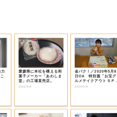
決力
愛媛県に本社を構える和
金バク！／2020年5月8
、こ
菓子メーカー「あわしま
日OA 特別篇「お宝グ
堂」の工場直売店。
ルメテイクアウト S P 
二弾...
2022/4/8
2020/5/8