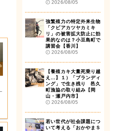
2026/08/05
強繁殖力の特定外来生物
「クビアカツヤカミキ
リ」の被害拡大防止に効
果的なのは？小豆島町で
講習会【香川】
2026/08/05
【養殖カキ大量死乗り越
え…】１）「ブランディ
ング」で生き残り 邑久
町漁協の取り組み【岡
第
山・瀬戸内市】
2026/08/05
若い世代が社会課題につ
いて考える「おかやまＳ