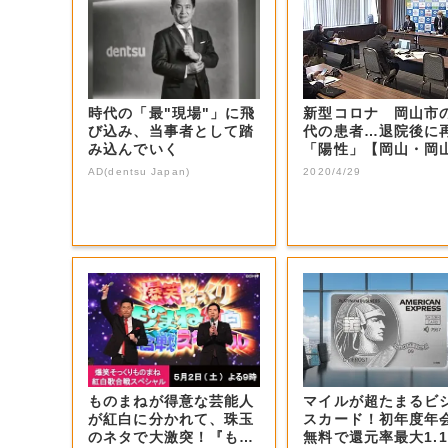
時代の「最"現場"」に飛
新型コロナ 岡山市の
び込み、当事者として踏
代の患者…退院後に
み込んでいく
「陽性」【岡山・岡
市】
AD(dentsu Japan)
2020/4/29
ものまねが得意な芸能人
マイルが超たまるビ
が紅白に分かれて、珠玉
スカード！初年度年
のネタで大激突！『もの
無料で還元率最大1.1