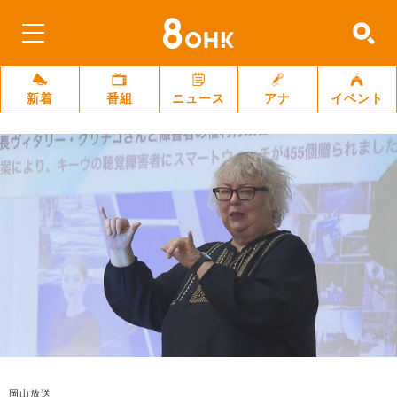
新着
番組
ニュース
アナ
イベント
岡山放送