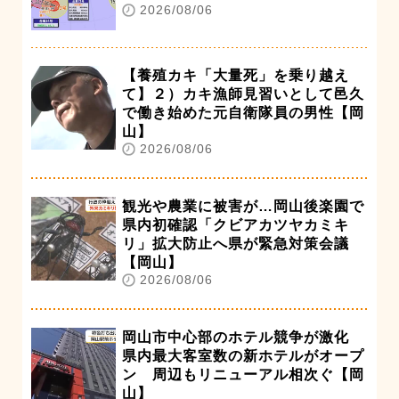
2026/08/06
【養殖カキ「大量死」を乗り越え
て】２）カキ漁師見習いとして邑久
で働き始めた元自衛隊員の男性【岡
山】
2026/08/06
観光や農業に被害が…岡山後楽園で
県内初確認「クビアカツヤカミキ
リ」拡大防止へ県が緊急対策会議
【岡山】
2026/08/06
岡山市中心部のホテル競争が激化
県内最大客室数の新ホテルがオープ
ン 周辺もリニューアル相次ぐ【岡
山】