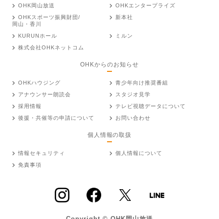
OHK岡山放送
OHKエンタープライズ
OHKスポーツ振興財団/
新本社
岡山・香川
KURUNホール
ミルン
株式会社OHKネットコム
OHKからのお知らせ
OHKハウジング
青少年向け推奨番組
アナウンサー朗読会
スタジオ見学
採用情報
テレビ視聴データについて
後援・共催等の申請について
お問い合わせ
個人情報の取扱
情報セキュリティ
個人情報について
免責事項
Copyright © OHK岡山放送