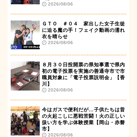
2026/08/06
ＧＴＯ ＃０４ 家出した女子生徒
に迫る魔の手！フェイク動画の濡れ
衣を晴らせ
2026/08/06
８月３０日投開票の県知事選で県内
初の電子投票を実施の善通寺市で市
職員対象に「電子投票説明会」【香
川】
2026/08/06
今はガスで便利だが…子供たちは昔
の火起こしに悪戦苦闘！火の正しい
扱い方を学ぶ体験授業【岡山・赤磐
市】
2026/08/06