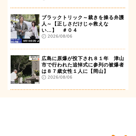
ブラックトリック～裁きを操る弁護
人～【正しさだけじゃ救えな
い…】 ＃０４
2026/08/06
広島に原爆が投下され８１年 津山
市で行われた追悼式に参列の被爆者
は８７歳女性１人に【岡山】
2026/08/06