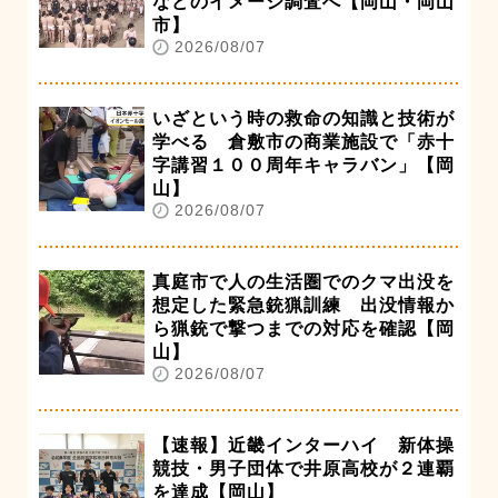
などのイメージ調査へ【岡山・岡山
市】
2026/08/07
いざという時の救命の知識と技術が
学べる 倉敷市の商業施設で「赤十
字講習１００周年キャラバン」【岡
山】
2026/08/07
真庭市で人の生活圏でのクマ出没を
想定した緊急銃猟訓練 出没情報か
ら猟銃で撃つまでの対応を確認【岡
山】
2026/08/07
【速報】近畿インターハイ 新体操
競技・男子団体で井原高校が２連覇
を達成【岡山】