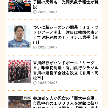
子園の天気も…光岡気象予報士が解
説
2026/08/07
ついに新シーズンが開幕！Ｊ１・フ
ァジアーノ岡山 注目は韓国代表と
してＷ杯経験のナ・サンホ選手【岡
山】
2026/08/07
香川銀行がハンドボール「リーグ
Ｈ」昨季初制覇・香川銀行シラソル
香川の運営子会社を設立【香川・高
松市】
2026/08/07
参加者２人が死亡の「西大寺会陽」
市民中心の１０００人を対象に祭り