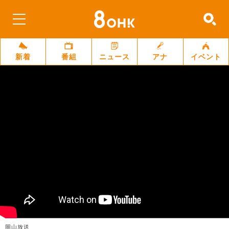
新着
番組
ニュース
アナ
イベント
岡山放送