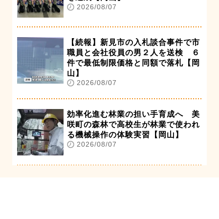
2026/08/07
【続報】新見市の入札談合事件で市
職員と会社役員の男２人を送検 ６
件で最低制限価格と同額で落札【岡
山】
2026/08/07
効率化進む林業の担い手育成へ 美
咲町の森林で高校生が林業で使われ
る機械操作の体験実習【岡山】
2026/08/07