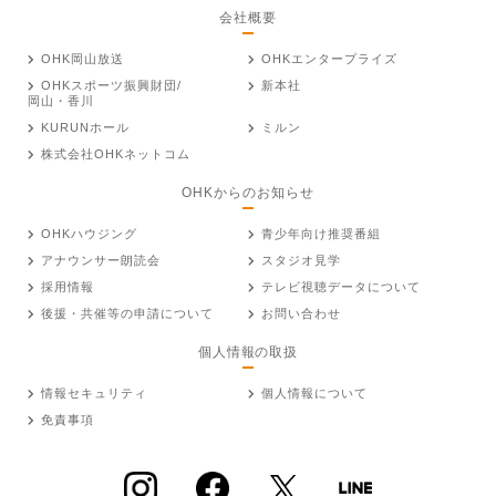
会社概要
OHK岡山放送
OHKエンタープライズ
OHKスポーツ振興財団/
新本社
岡山・香川
KURUNホール
ミルン
株式会社OHKネットコム
OHKからのお知らせ
OHKハウジング
青少年向け推奨番組
アナウンサー朗読会
スタジオ見学
採用情報
テレビ視聴データについて
後援・共催等の申請について
お問い合わせ
個人情報の取扱
情報セキュリティ
個人情報について
免責事項