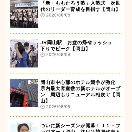
「新・ももたろう塾」入塾式 次世
代のリーダー育成を目指す【岡山】
2026/08/08
JR岡山駅 お盆の帰省ラッシュ
下りでピーク【岡山】
2026/08/08
岡山市中心部のホテル競争が激化
県内最大客室数の新ホテルがオープ
ン 周辺もリニューアル相次ぐ【岡
山】
2026/08/08
ついに新シーズンが開幕！Ｊ１・フ
ァジアーノ岡山 注目は韓国代表と