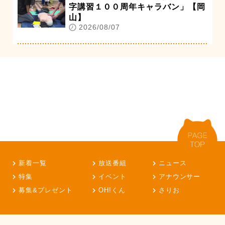
字講習１００周年キャラバン」【岡
山】
2026/08/07
新着一覧
放送番組
ニュース
特集
イベント
アナウンサー
募集&プレゼント
OH!くん
さりお