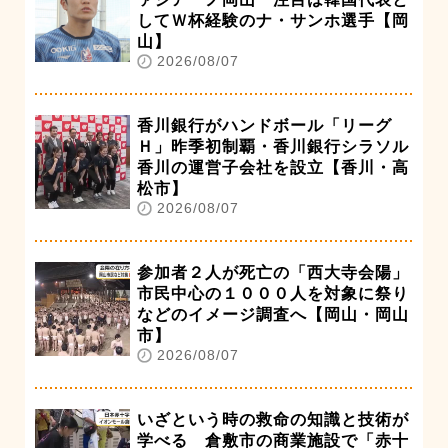
してＷ杯経験のナ・サンホ選手【岡
山】
2026/08/07
香川銀行がハンドボール「リーグ
Ｈ」昨季初制覇・香川銀行シラソル
香川の運営子会社を設立【香川・高
松市】
2026/08/07
参加者２人が死亡の「西大寺会陽」
市民中心の１０００人を対象に祭り
などのイメージ調査へ【岡山・岡山
市】
2026/08/07
いざという時の救命の知識と技術が
学べる 倉敷市の商業施設で「赤十