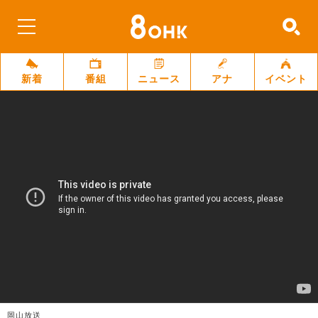
新着
番組
ニュース
アナ
イベント
岡山放送