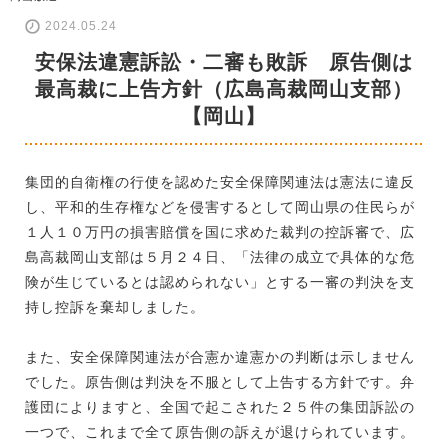
2024.05.24
安保法違憲訴訟・二審も敗訴 原告側は
最高裁に上告方針（広島高裁岡山支部）
【岡山】
集団的自衛権の行使を認めた安全保障関連法は憲法に違反
し、平和的生存権などを侵害するとして岡山県の住民らが
１人１０万円の損害賠償を国に求めた裁判の控訴審で、広
島高裁岡山支部は５月２４日、「法律の成立で具体的な危
険が生じているとは認められない」とする一審の判決を支
持し控訴を棄却しました。
また、安全保障関連法が合憲か違憲かの判断は示しません
でした。原告側は判決を不服として上告する方針です。弁
護団によりますと、全国で起こされた２５件の集団訴訟の
一つで、これまで全て原告側の訴えが退けられています。