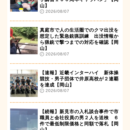
山】
2026/08/07
真庭市で人の生活圏でのクマ出没を
想定した緊急銃猟訓練 出没情報か
ら猟銃で撃つまでの対応を確認【岡
山】
2026/08/07
【速報】近畿インターハイ 新体操
競技・男子団体で井原高校が２連覇
を達成【岡山】
2026/08/07
【続報】新見市の入札談合事件で市
職員と会社役員の男２人を送検 ６
件で最低制限価格と同額で落札【岡
山】