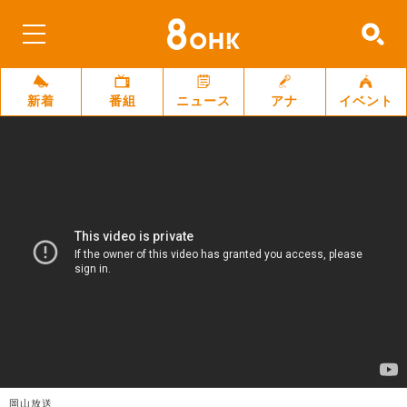
新着
番組
ニュース
アナ
イベント
岡山放送