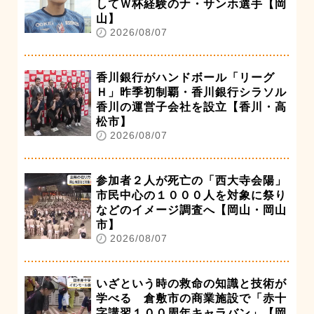
してＷ杯経験のナ・サンホ選手【岡
山】
2026/08/07
香川銀行がハンドボール「リーグ
Ｈ」昨季初制覇・香川銀行シラソル
香川の運営子会社を設立【香川・高
松市】
2026/08/07
参加者２人が死亡の「西大寺会陽」
市民中心の１０００人を対象に祭り
などのイメージ調査へ【岡山・岡山
市】
2026/08/07
いざという時の救命の知識と技術が
学べる 倉敷市の商業施設で「赤十
字講習１００周年キャラバン」【岡