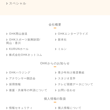
スペシャル
会社概要
OHK岡山放送
OHKエンタープライズ
OHKスポーツ振興財団/
新本社
岡山・香川
KURUNホール
ミルン
株式会社OHKネットコム
OHKからのお知らせ
OHKハウジング
青少年向け推奨番組
アナウンサー朗読会
スタジオ見学
採用情報
テレビ視聴データについて
後援・共催等の申請について
お問い合わせ
個人情報の取扱
情報セキュリティ
個人情報について