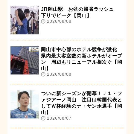
JR岡山駅 お盆の帰省ラッシュ
下りでピーク【岡山】
2026/08/08
岡山市中心部のホテル競争が激化
県内最大客室数の新ホテルがオープ
ン 周辺もリニューアル相次ぐ【岡
山】
2026/08/08
ついに新シーズンが開幕！Ｊ１・フ
ァジアーノ岡山 注目は韓国代表と
してＷ杯経験のナ・サンホ選手【岡
山】
2026/08/07