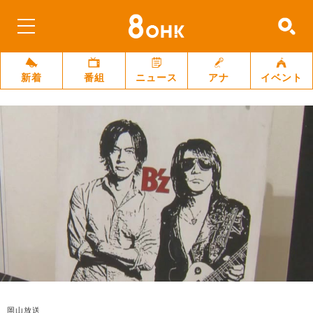
新着
番組
ニュース
アナ
イベント
岡山放送