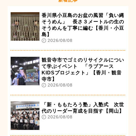
香川県小豆島のお盆の風習「負い縄
そうめん」 長さ３メートルの生の
そうめんを丁寧に編む【香川・小豆
島】
2026/08/08
観音寺市でゴミのリサイクルについ
て学ぶイベント 「ラブアース
KIDSプロジェクト」【香川・観音
寺市】
2026/08/08
「新・ももたろう塾」入塾式 次世
代のリーダー育成を目指す【岡山】
2026/08/08