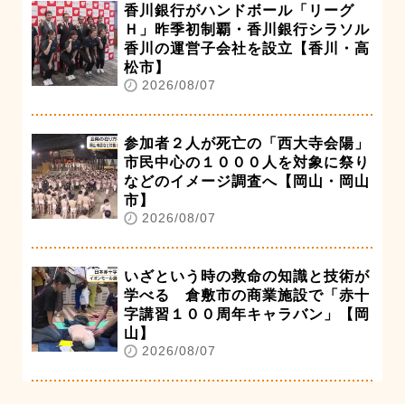
香川銀行がハンドボール「リーグ
Ｈ」昨季初制覇・香川銀行シラソル
香川の運営子会社を設立【香川・高
松市】
2026/08/07
参加者２人が死亡の「西大寺会陽」
市民中心の１０００人を対象に祭り
などのイメージ調査へ【岡山・岡山
市】
2026/08/07
いざという時の救命の知識と技術が
学べる 倉敷市の商業施設で「赤十
字講習１００周年キャラバン」【岡
山】
2026/08/07