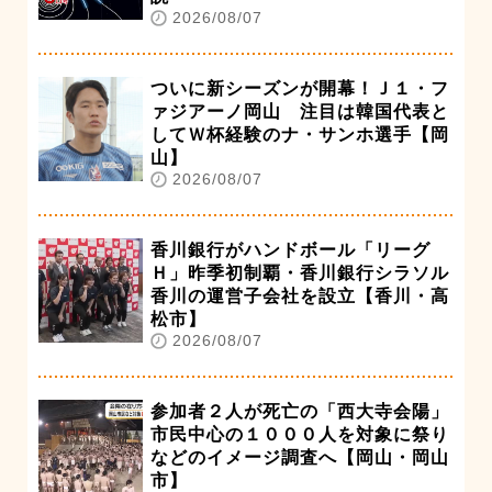
2026/08/07
ついに新シーズンが開幕！Ｊ１・フ
ァジアーノ岡山 注目は韓国代表と
してＷ杯経験のナ・サンホ選手【岡
山】
2026/08/07
香川銀行がハンドボール「リーグ
Ｈ」昨季初制覇・香川銀行シラソル
香川の運営子会社を設立【香川・高
松市】
2026/08/07
参加者２人が死亡の「西大寺会陽」
市民中心の１０００人を対象に祭り
などのイメージ調査へ【岡山・岡山
市】