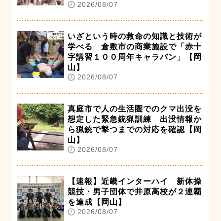
2026/08/07
いざという時の救命の知識と技術が
学べる 倉敷市の商業施設で「赤十
字講習１００周年キャラバン」【岡
山】
2026/08/07
真庭市で人の生活圏でのクマ出没を
想定した緊急銃猟訓練 出没情報か
ら猟銃で撃つまでの対応を確認【岡
山】
2026/08/07
【速報】近畿インターハイ 新体操
競技・男子団体で井原高校が２連覇
を達成【岡山】
2026/08/07