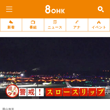
新着
番組
ニュース
アナ
イベント
岡山放送