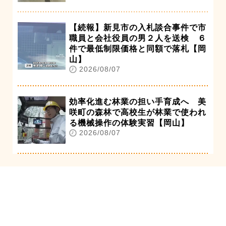
【続報】新見市の入札談合事件で市
職員と会社役員の男２人を送検 ６
件で最低制限価格と同額で落札【岡
山】
2026/08/07
効率化進む林業の担い手育成へ 美
咲町の森林で高校生が林業で使われ
る機械操作の体験実習【岡山】
2026/08/07