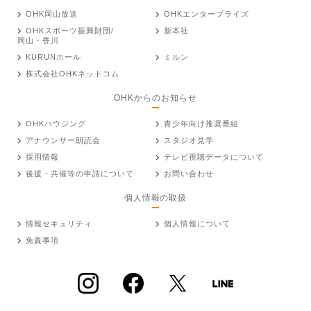
OHK岡山放送
OHKエンタープライズ
OHKスポーツ振興財団/
新本社
岡山・香川
KURUNホール
ミルン
株式会社OHKネットコム
OHKからのお知らせ
OHKハウジング
青少年向け推奨番組
アナウンサー朗読会
スタジオ見学
採用情報
テレビ視聴データについて
後援・共催等の申請について
お問い合わせ
個人情報の取扱
情報セキュリティ
個人情報について
免責事項