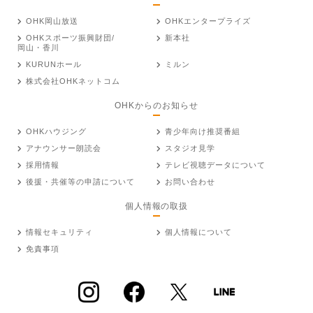
OHK岡山放送
OHKエンタープライズ
OHKスポーツ振興財団/
新本社
岡山・香川
KURUNホール
ミルン
株式会社OHKネットコム
OHKからのお知らせ
OHKハウジング
青少年向け推奨番組
アナウンサー朗読会
スタジオ見学
採用情報
テレビ視聴データについて
後援・共催等の申請について
お問い合わせ
個人情報の取扱
情報セキュリティ
個人情報について
免責事項