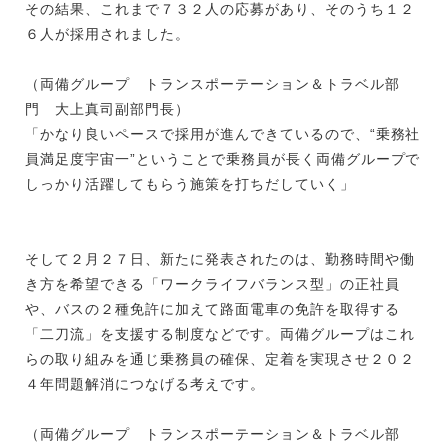
その結果、これまで７３２人の応募があり、そのうち１２
６人が採用されました。
（両備グループ トランスポーテーション＆トラベル部
門 大上真司副部門長）
「かなり良いペースで採用が進んできているので、“乗務社
員満足度宇宙一”ということで乗務員が長く両備グループで
しっかり活躍してもらう施策を打ちだしていく」
そして２月２７日、新たに発表されたのは、勤務時間や働
き方を希望できる「ワークライフバランス型」の正社員
や、バスの２種免許に加えて路面電車の免許を取得する
「二刀流」を支援する制度などです。両備グループはこれ
らの取り組みを通じ乗務員の確保、定着を実現させ２０２
４年問題解消につなげる考えです。
（両備グループ トランスポーテーション＆トラベル部