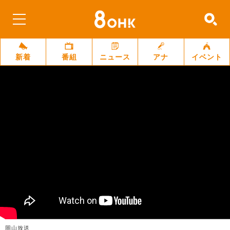
新着
番組
ニュース
アナ
イベント
岡山放送