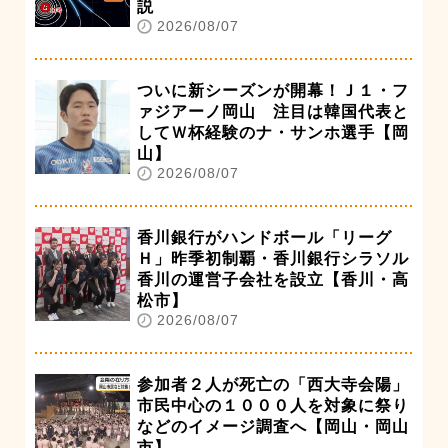
説
2026/08/07
ついに新シーズンが開幕！Ｊ１・フ
ァジアーノ岡山 注目は韓国代表と
してＷ杯経験のナ・サンホ選手【岡
山】
2026/08/07
香川銀行がハンドボール「リーグ
Ｈ」昨季初制覇・香川銀行シラソル
香川の運営子会社を設立【香川・高
松市】
2026/08/07
参加者２人が死亡の「西大寺会陽」
市民中心の１０００人を対象に祭り
などのイメージ調査へ【岡山・岡山
市】