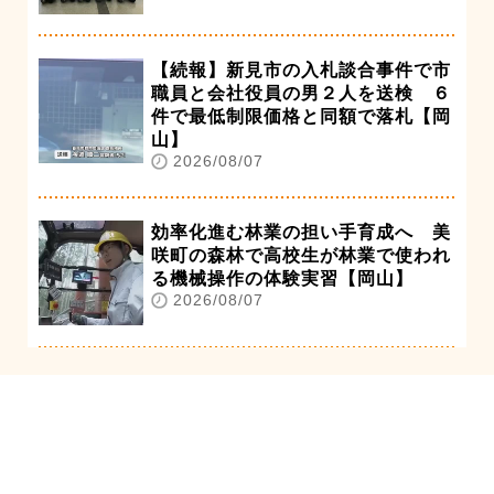
【続報】新見市の入札談合事件で市
職員と会社役員の男２人を送検 ６
件で最低制限価格と同額で落札【岡
山】
2026/08/07
効率化進む林業の担い手育成へ 美
咲町の森林で高校生が林業で使われ
る機械操作の体験実習【岡山】
2026/08/07