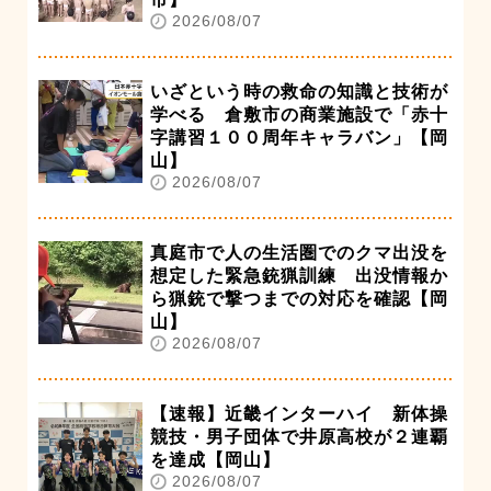
2026/08/07
いざという時の救命の知識と技術が
学べる 倉敷市の商業施設で「赤十
字講習１００周年キャラバン」【岡
山】
2026/08/07
真庭市で人の生活圏でのクマ出没を
想定した緊急銃猟訓練 出没情報か
ら猟銃で撃つまでの対応を確認【岡
山】
2026/08/07
【速報】近畿インターハイ 新体操
競技・男子団体で井原高校が２連覇
を達成【岡山】
2026/08/07