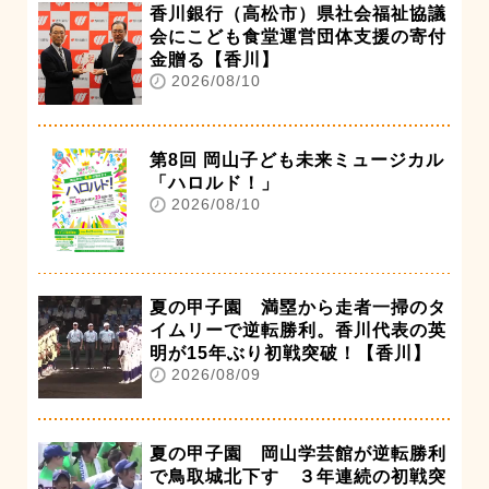
香川銀行（高松市）県社会福祉協議
会にこども食堂運営団体支援の寄付
金贈る【香川】
2026/08/10
第8回 岡山子ども未来ミュージカル
「ハロルド！」
2026/08/10
夏の甲子園 満塁から走者一掃のタ
イムリーで逆転勝利。香川代表の英
明が15年ぶり初戦突破！【香川】
2026/08/09
夏の甲子園 岡山学芸館が逆転勝利
で鳥取城北下す ３年連続の初戦突