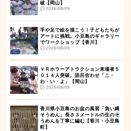
破【岡山】
2026/08/09
手や足で絵を描こう！子どもたちが
アートに挑戦。小豆島のギャラリー
でワークショップ【香川】
2026/08/09
ＶＲホラーアトラクション来場者５
０１４人突破。語呂合わせ「こ・
わ・い・よ」【岡山】
2026/08/09
香川県小豆島のお盆の風習「負い縄
そうめん」長さ３メートルの生のそ
うめんを丁寧に編む【香川・小豆島
町】