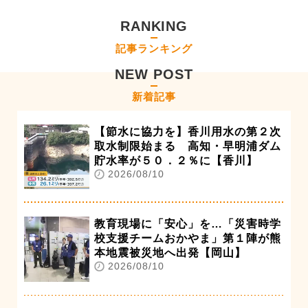
RANKING
記事ランキング
NEW POST
新着記事
【節水に協力を】香川用水の第２次
取水制限始まる 高知・早明浦ダム
貯水率が５０．２％に【香川】
2026/08/10
教育現場に「安心」を…「災害時学
校支援チームおかやま」第１陣が熊
本地震被災地へ出発【岡山】
2026/08/10