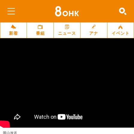
新着
番組
ニュース
アナ
イベント
岡山放送