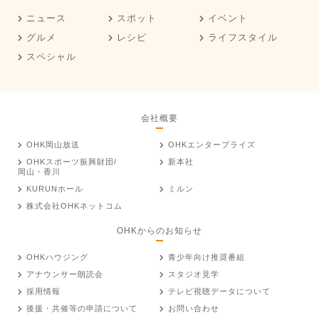
ニュース
スポット
イベント
グルメ
レシピ
ライフスタイル
スペシャル
会社概要
OHK岡山放送
OHKエンタープライズ
OHKスポーツ振興財団/
新本社
岡山・香川
KURUNホール
ミルン
株式会社OHKネットコム
OHKからのお知らせ
OHKハウジング
青少年向け推奨番組
アナウンサー朗読会
スタジオ見学
採用情報
テレビ視聴データについて
後援・共催等の申請について
お問い合わせ