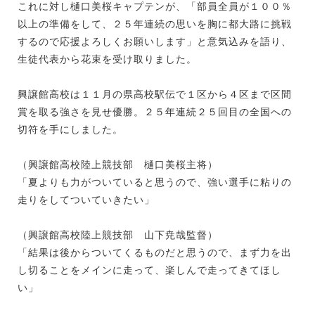
これに対し樋口美桜キャプテンが、「部員全員が１００％
以上の準備をして、２５年連続の思いを胸に都大路に挑戦
するので応援よろしくお願いします」と意気込みを語り、
生徒代表から花束を受け取りました。
興譲館高校は１１月の県高校駅伝で１区から４区まで区間
賞を取る強さを見せ優勝。２５年連続２５回目の全国への
切符を手にしました。
（興譲館高校陸上競技部 樋口美桜主将）
「夏よりも力がついていると思うので、強い選手に粘りの
走りをしてついていきたい」
（興譲館高校陸上競技部 山下尭哉監督）
「結果は後からついてくるものだと思うので、まず力を出
し切ることをメインに走って、楽しんで走ってきてほし
い」