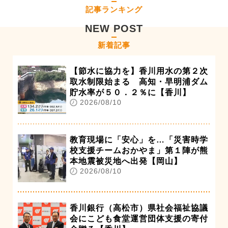
記事ランキング
NEW POST
新着記事
【節水に協力を】香川用水の第２次
取水制限始まる 高知・早明浦ダム
貯水率が５０．２％に【香川】
2026/08/10
教育現場に「安心」を…「災害時学
校支援チームおかやま」第１陣が熊
本地震被災地へ出発【岡山】
2026/08/10
香川銀行（高松市）県社会福祉協議
会にこども食堂運営団体支援の寄付