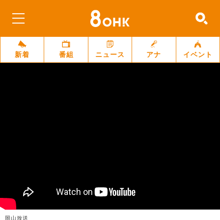
新着
番組
ニュース
アナ
イベント
岡山放送