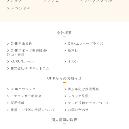
グルメ
レシピ
ライフスタイル
スペシャル
会社概要
OHK岡山放送
OHKエンタープライズ
OHKスポーツ振興財団/
新本社
岡山・香川
KURUNホール
ミルン
株式会社OHKネットコム
OHKからのお知らせ
OHKハウジング
青少年向け推奨番組
アナウンサー朗読会
スタジオ見学
採用情報
テレビ視聴データについて
後援・共催等の申請について
お問い合わせ
個人情報の取扱