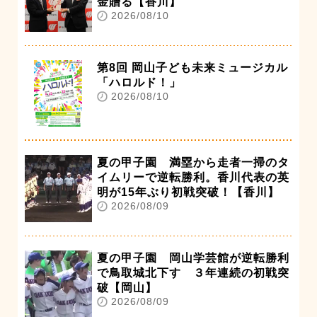
金贈る【香川】
2026/08/10
第8回 岡山子ども未来ミュージカル
「ハロルド！」
2026/08/10
夏の甲子園 満塁から走者一掃のタ
イムリーで逆転勝利。香川代表の英
明が15年ぶり初戦突破！【香川】
2026/08/09
夏の甲子園 岡山学芸館が逆転勝利
で鳥取城北下す ３年連続の初戦突
破【岡山】
2026/08/09