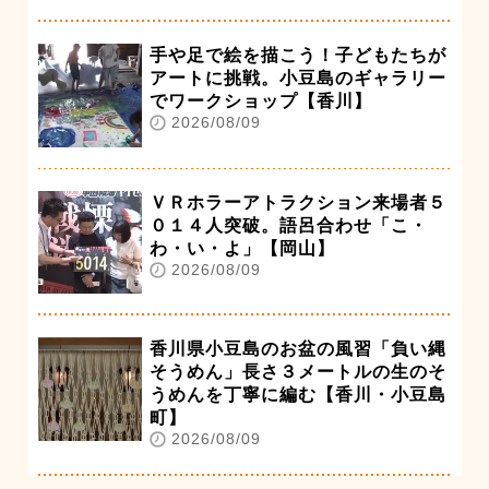
手や足で絵を描こう！子どもたちが
アートに挑戦。小豆島のギャラリー
でワークショップ【香川】
2026/08/09
ＶＲホラーアトラクション来場者５
０１４人突破。語呂合わせ「こ・
わ・い・よ」【岡山】
2026/08/09
香川県小豆島のお盆の風習「負い縄
そうめん」長さ３メートルの生のそ
うめんを丁寧に編む【香川・小豆島
町】
2026/08/09