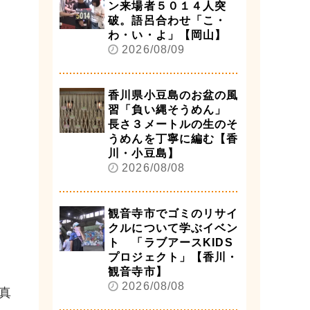
ン来場者５０１４人突
破。語呂合わせ「こ・
わ・い・よ」【岡山】
2026/08/09
香川県小豆島のお盆の風
習「負い縄そうめん」
長さ３メートルの生のそ
うめんを丁寧に編む【香
川・小豆島】
2026/08/08
観音寺市でゴミのリサイ
クルについて学ぶイベン
ト 「ラブアースKIDS
プロジェクト」【香川・
観音寺市】
2026/08/08
真