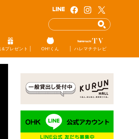
集&プレゼント
OH!くん
ハレマチテレビ