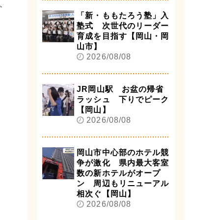
、
「新・ももたろう塾」入
塾式 次世代のリーダー
育成を目指す【岡山・岡
山市】
2026/08/08
JR岡山駅 お盆の帰省
ラッシュ 下りでピーク
【岡山】
2026/08/08
岡山市中心部のホテル競
争が激化 県内最大客室
数の新ホテルがオープ
ン 周辺もリニューアル
相次ぐ【岡山】
2026/08/08