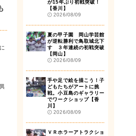
が15年ぶり初戦突破！
も
【香川】
2026/08/09
夏の甲子園 岡山学芸館
が逆転勝利で鳥取城北下
に
す ３年連続の初戦突破
【岡山】
2026/08/09
手や足で絵を描こう！子
異
どもたちがアートに挑
戦。小豆島のギャラリー
でワークショップ【香
川】
2026/08/09
ＶＲホラーアトラクショ