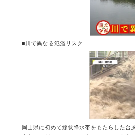
■川で異なる氾濫リスク
岡山県に初めて線状降水帯をもたらした台