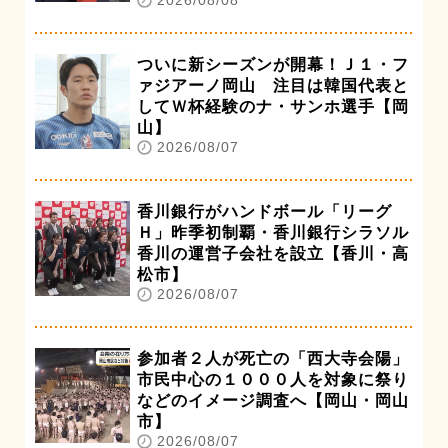
2026/08/08
ついに新シーズンが開幕！Ｊ１・フ
ァジアーノ岡山 注目は韓国代表と
してＷ杯経験のナ・サンホ選手【岡
山】
2026/08/07
香川銀行がハンドボール「リーグ
Ｈ」昨季初制覇・香川銀行シラソル
香川の運営子会社を設立【香川・高
松市】
2026/08/07
参加者２人が死亡の「西大寺会陽」
市民中心の１０００人を対象に祭り
などのイメージ調査へ【岡山・岡山
市】
2026/08/07