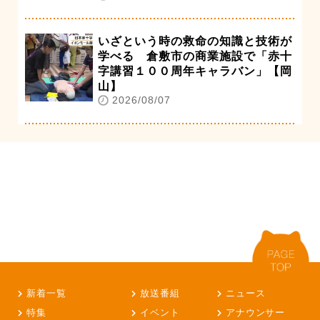
いざという時の救命の知識と技術が
学べる 倉敷市の商業施設で「赤十
字講習１００周年キャラバン」【岡
山】
2026/08/07
新着一覧
放送番組
ニュース
特集
イベント
アナウンサー