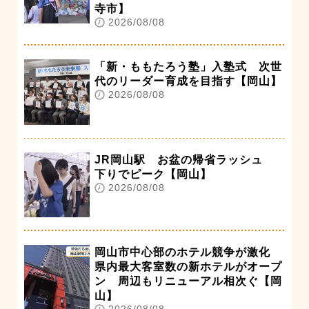
寺市】
2026/08/08
「新・ももたろう塾」入塾式 次世
代のリーダー育成を目指す【岡山】
2026/08/08
JR岡山駅 お盆の帰省ラッシュ
下りでピーク【岡山】
2026/08/08
岡山市中心部のホテル競争が激化
県内最大客室数の新ホテルがオープ
ン 周辺もリニューアル相次ぐ【岡
山】