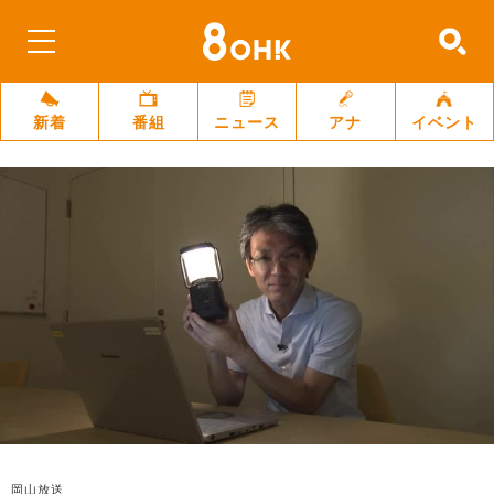
新着
番組
ニュース
アナ
イベント
岡山放送