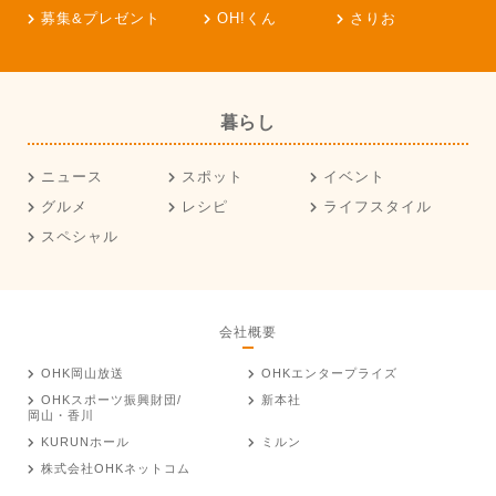
募集&プレゼント
OH!くん
さりお
暮らし
ニュース
スポット
イベント
グルメ
レシピ
ライフスタイル
スペシャル
会社概要
OHK岡山放送
OHKエンタープライズ
OHKスポーツ振興財団/
新本社
岡山・香川
KURUNホール
ミルン
株式会社OHKネットコム