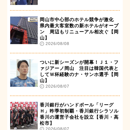
岡山市中心部のホテル競争が激化
県内最大客室数の新ホテルがオープ
ン 周辺もリニューアル相次ぐ【岡
山】
2026/08/08
ついに新シーズンが開幕！Ｊ１・フ
ァジアーノ岡山 注目は韓国代表と
してＷ杯経験のナ・サンホ選手【岡
山】
2026/08/07
香川銀行がハンドボール「リーグ
Ｈ」昨季初制覇・香川銀行シラソル
香川の運営子会社を設立【香川・高
松市】
2026/08/07