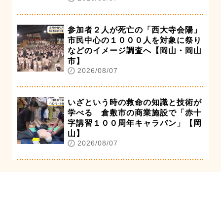
参加者２人が死亡の「西大寺会陽」
市民中心の１０００人を対象に祭り
などのイメージ調査へ【岡山・岡山
市】
2026/08/07
いざという時の救命の知識と技術が
学べる 倉敷市の商業施設で「赤十
字講習１００周年キャラバン」【岡
山】
2026/08/07