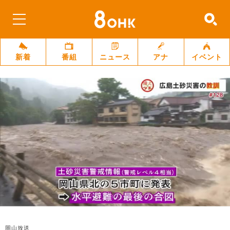
新着
番組
ニュース
アナ
イベント
岡山放送