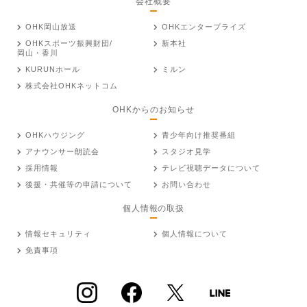
会社概要
OHK岡山放送
OHKエンタープライズ
OHKスポーツ振興財団/
新本社
岡山・香川
KURUNホール
ミルン
株式会社OHKネットコム
OHKからのお知らせ
OHKハウジング
青少年向け推奨番組
アナウンサー朗読会
スタジオ見学
採用情報
テレビ視聴データについて
後援・共催等の申請について
お問い合わせ
個人情報の取扱
情報セキュリティ
個人情報について
免責事項