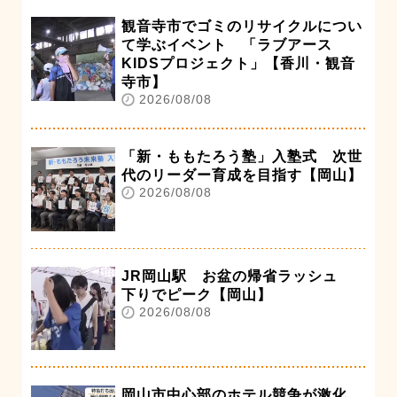
観音寺市でゴミのリサイクルについ
て学ぶイベント 「ラブアース
KIDSプロジェクト」【香川・観音
寺市】
2026/08/08
「新・ももたろう塾」入塾式 次世
代のリーダー育成を目指す【岡山】
2026/08/08
JR岡山駅 お盆の帰省ラッシュ
下りでピーク【岡山】
2026/08/08
岡山市中心部のホテル競争が激化