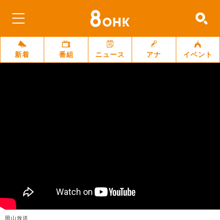
新着
番組
ニュース
アナ
イベント
岡山放送