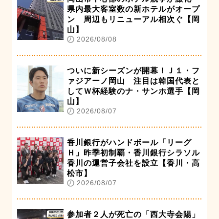
県内最大客室数の新ホテルがオープ
ン 周辺もリニューアル相次ぐ【岡
山】
2026/08/08
ついに新シーズンが開幕！Ｊ１・フ
ァジアーノ岡山 注目は韓国代表と
してＷ杯経験のナ・サンホ選手【岡
山】
2026/08/07
香川銀行がハンドボール「リーグ
Ｈ」昨季初制覇・香川銀行シラソル
香川の運営子会社を設立【香川・高
松市】
2026/08/07
参加者２人が死亡の「西大寺会陽」