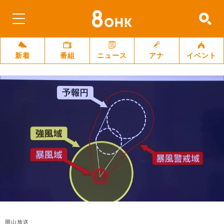
新着
番組
ニュース
アナ
イベント
岡山放送