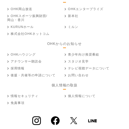
OHK岡山放送
OHKエンタープライズ
OHKスポーツ振興財団/
新本社
岡山・香川
KURUNホール
ミルン
株式会社OHKネットコム
OHKからのお知らせ
OHKハウジング
青少年向け推奨番組
アナウンサー朗読会
スタジオ見学
採用情報
テレビ視聴データについて
後援・共催等の申請について
お問い合わせ
個人情報の取扱
情報セキュリティ
個人情報について
免責事項