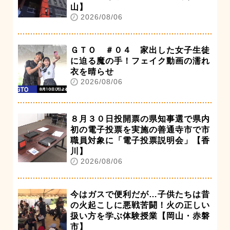
山】
2026/08/06
ＧＴＯ ＃０４ 家出した女子生徒
に迫る魔の手！フェイク動画の濡れ
衣を晴らせ
2026/08/06
８月３０日投開票の県知事選で県内
初の電子投票を実施の善通寺市で市
職員対象に「電子投票説明会」【香
川】
2026/08/06
今はガスで便利だが…子供たちは昔
の火起こしに悪戦苦闘！火の正しい
扱い方を学ぶ体験授業【岡山・赤磐
市】