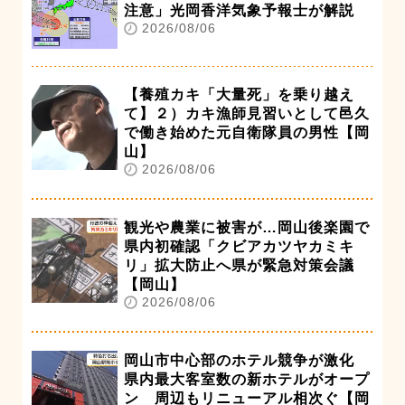
注意」光岡香洋気象予報士が解説
2026/08/06
【養殖カキ「大量死」を乗り越え
て】２）カキ漁師見習いとして邑久
で働き始めた元自衛隊員の男性【岡
山】
2026/08/06
観光や農業に被害が…岡山後楽園で
県内初確認「クビアカツヤカミキ
リ」拡大防止へ県が緊急対策会議
【岡山】
2026/08/06
岡山市中心部のホテル競争が激化
県内最大客室数の新ホテルがオープ
ン 周辺もリニューアル相次ぐ【岡