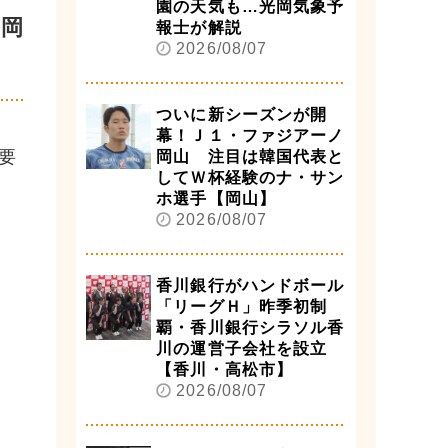
園の天気も…光岡気象予
 岡
報士が解説
2026/08/07
ついに新シーズンが開
幕！Ｊ１・ファジアーノ
要
岡山 注目は韓国代表と
してＷ杯経験のナ・サン
ホ選手【岡山】
2026/08/07
香川銀行がハンドボール
「リーグＨ」昨季初制
覇・香川銀行シラソル香
川の運営子会社を設立
【香川・高松市】
2026/08/07