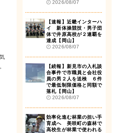
2026/08/07
【速報】近畿インターハ
イ 新体操競技・男子団
体で井原高校が２連覇を
達成【岡山】
2026/08/07
気
。
【続報】新見市の入札談
合事件で市職員と会社役
員の男２人を送検 ６件
で最低制限価格と同額で
落札【岡山】
2026/08/07
効率化進む林業の担い手
育成へ 美咲町の森林で
高校生が林業で使われる