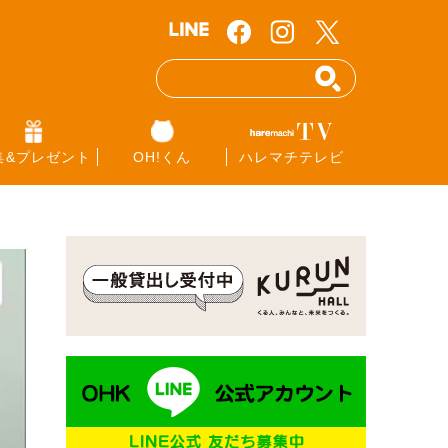
集&プレゼント
OH!くん
ハレマチテレビ