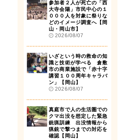
参加者２人が死亡の「西
大寺会陽」市民中心の１
０００人を対象に祭りな
どのイメージ調査へ【岡
山・岡山市】
2026/08/07
いざという時の救命の知
識と技術が学べる 倉敷
市の商業施設で「赤十字
講習１００周年キャラバ
ン」【岡山】
2026/08/07
真庭市で人の生活圏での
クマ出没を想定した緊急
銃猟訓練 出没情報から
猟銃で撃つまでの対応を
確認【岡山】