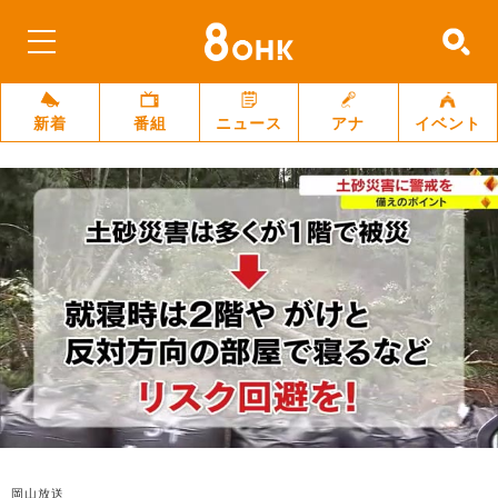
新着
番組
ニュース
アナ
イベント
岡山放送