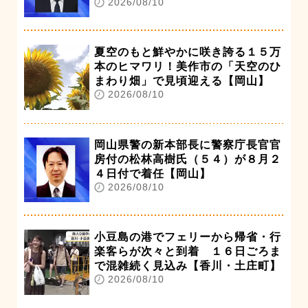
2026/08/10
夏空のもと鮮やかに咲き誇る１５万
本のヒマワリ！美作市の「天空のひ
まわり畑」で見頃迎える【岡山】
2026/08/10
岡山県警の新本部長に警察庁長官官
房付の松林高樹氏（５４）が８月２
４日付で着任【岡山】
2026/08/10
小豆島の港でフェリーから帰省・行
楽客らが次々と到着 １６日ごろま
で混雑続く見込み【香川・土庄町】
2026/08/10