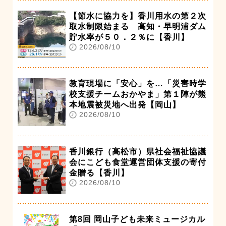
【節水に協力を】香川用水の第２次
取水制限始まる 高知・早明浦ダム
貯水率が５０．２％に【香川】
2026/08/10
教育現場に「安心」を…「災害時学
校支援チームおかやま」第１陣が熊
本地震被災地へ出発【岡山】
2026/08/10
香川銀行（高松市）県社会福祉協議
会にこども食堂運営団体支援の寄付
金贈る【香川】
2026/08/10
第8回 岡山子ども未来ミュージカル