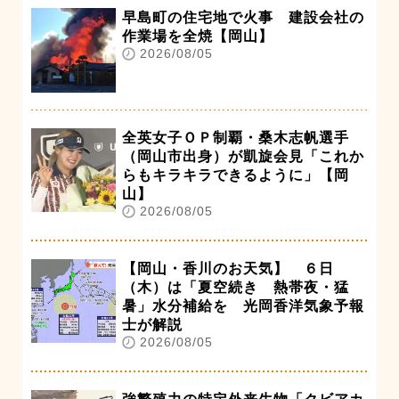
早島町の住宅地で火事 建設会社の
作業場を全焼【岡山】
2026/08/05
全英女子ＯＰ制覇・桑木志帆選手
（岡山市出身）が凱旋会見「これか
らもキラキラできるように」【岡
山】
2026/08/05
【岡山・香川のお天気】 ６日
（木）は「夏空続き 熱帯夜・猛
暑」水分補給を 光岡香洋気象予報
士が解説
2026/08/05