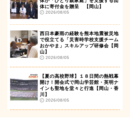
体が「ひとり親家庭」を支援する団
体に寄付金を贈呈 【岡山】
2026/08/05
西日本豪雨の経験を熊本地震被災地
で役立てる「災害時学校支援チーム
おかやま」スキルアップ研修会【岡
山】
2026/08/05
【夏の高校野球】１８日間の熱戦幕
開け！開会式で岡山学芸館・英明ナ
インも聖地を堂々と行進【岡山・香
川】
2026/08/05