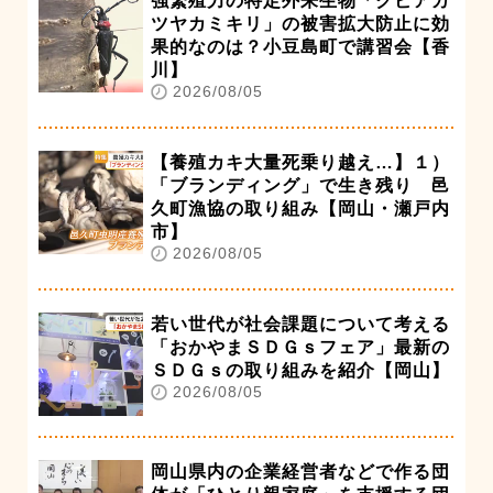
強繁殖力の特定外来生物「クビアカ
ツヤカミキリ」の被害拡大防止に効
果的なのは？小豆島町で講習会【香
川】
2026/08/05
【養殖カキ大量死乗り越え…】１）
「ブランディング」で生き残り 邑
久町漁協の取り組み【岡山・瀬戸内
市】
2026/08/05
若い世代が社会課題について考える
「おかやまＳＤＧｓフェア」最新の
ＳＤＧｓの取り組みを紹介【岡山】
2026/08/05
岡山県内の企業経営者などで作る団