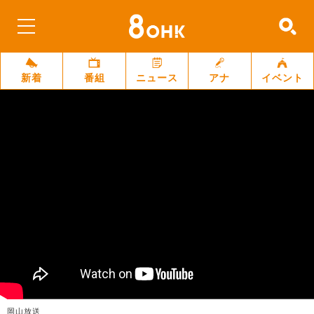
新着
番組
ニュース
アナ
イベント
岡山放送