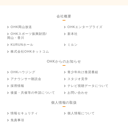
会社概要
OHK岡山放送
OHKエンタープライズ
OHKスポーツ振興財団/
新本社
岡山・香川
KURUNホール
ミルン
株式会社OHKネットコム
OHKからのお知らせ
OHKハウジング
青少年向け推奨番組
アナウンサー朗読会
スタジオ見学
採用情報
テレビ視聴データについて
後援・共催等の申請について
お問い合わせ
個人情報の取扱
情報セキュリティ
個人情報について
免責事項