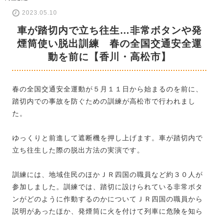
2023.05.10
車が踏切内で立ち往生…非常ボタンや発
煙筒使い脱出訓練 春の全国交通安全運
動を前に【香川・高松市】
春の全国交通安全運動が５月１１日から始まるのを前に、
踏切内での事故を防ぐための訓練が高松市で行われまし
た。
ゆっくりと前進して遮断機を押し上げます。車が踏切内で
立ち往生した際の脱出方法の実演です。
訓練には、地域住民のほかＪＲ四国の職員など約３０人が
参加しました。訓練では、踏切に設けられている非常ボタ
ンがどのように作動するのかについてＪＲ四国の職員から
説明があったほか、発煙筒に火を付けて列車に危険を知ら