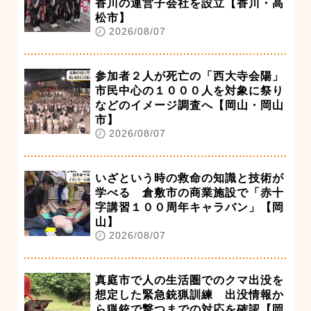
香川の運営子会社を設立【香川・高
松市】
2026/08/07
参加者２人が死亡の「西大寺会陽」
市民中心の１０００人を対象に祭り
などのイメージ調査へ【岡山・岡山
市】
2026/08/07
いざという時の救命の知識と技術が
学べる 倉敷市の商業施設で「赤十
字講習１００周年キャラバン」【岡
山】
2026/08/07
真庭市で人の生活圏でのクマ出没を
想定した緊急銃猟訓練 出没情報か
ら猟銃で撃つまでの対応を確認【岡