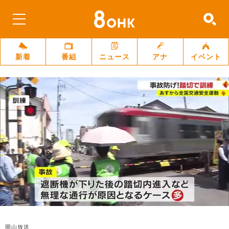
新着
番組
ニュース
アナ
イベント
岡山放送