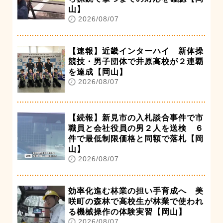
山】
2026/08/07
【速報】近畿インターハイ 新体操
競技・男子団体で井原高校が２連覇
を達成【岡山】
2026/08/07
【続報】新見市の入札談合事件で市
職員と会社役員の男２人を送検 ６
件で最低制限価格と同額で落札【岡
山】
2026/08/07
効率化進む林業の担い手育成へ 美
咲町の森林で高校生が林業で使われ
る機械操作の体験実習【岡山】
2026/08/07