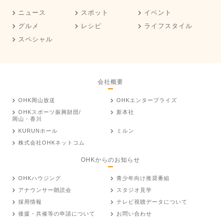
ニュース
スポット
イベント
グルメ
レシピ
ライフスタイル
スペシャル
会社概要
OHK岡山放送
OHKエンタープライズ
OHKスポーツ振興財団/
新本社
岡山・香川
KURUNホール
ミルン
株式会社OHKネットコム
OHKからのお知らせ
OHKハウジング
青少年向け推奨番組
アナウンサー朗読会
スタジオ見学
採用情報
テレビ視聴データについて
後援・共催等の申請について
お問い合わせ