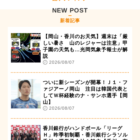
NEW POST
新着記事
【岡山・香川のお天気】週末は「厳
しい暑さ 山のレジャーは注意」甲
子園の天気も…光岡気象予報士が解
説
2026/08/07
ついに新シーズンが開幕！Ｊ１・フ
ァジアーノ岡山 注目は韓国代表と
してＷ杯経験のナ・サンホ選手【岡
山】
2026/08/07
香川銀行がハンドボール「リーグ
Ｈ」昨季初制覇・香川銀行シラソル