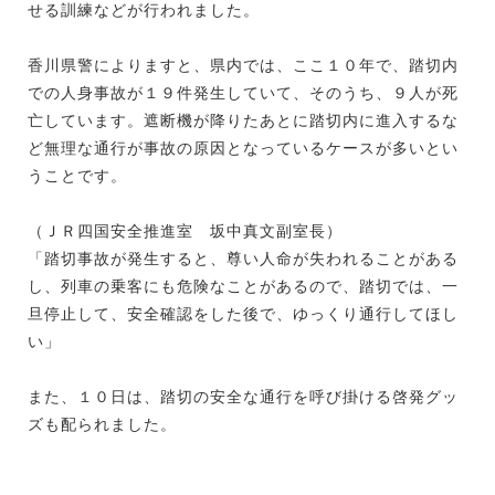
せる訓練などが行われました。
香川県警によりますと、県内では、ここ１０年で、踏切内
での人身事故が１９件発生していて、そのうち、９人が死
亡しています。遮断機が降りたあとに踏切内に進入するな
ど無理な通行が事故の原因となっているケースが多いとい
うことです。
（ＪＲ四国安全推進室 坂中真文副室長）
「踏切事故が発生すると、尊い人命が失われることがある
し、列車の乗客にも危険なことがあるので、踏切では、一
旦停止して、安全確認をした後で、ゆっくり通行してほし
い」
また、１０日は、踏切の安全な通行を呼び掛ける啓発グッ
ズも配られました。