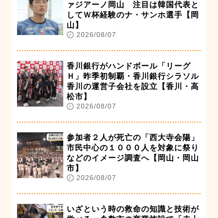
ァジアーノ岡山 注目は韓国代表と
してＷ杯経験のナ・サンホ選手【岡
山】
2026/08/07
香川銀行がハンドボール「リーグ
Ｈ」昨季初制覇・香川銀行シラソル
香川の運営子会社を設立【香川・高
松市】
2026/08/07
参加者２人が死亡の「西大寺会陽」
市民中心の１０００人を対象に祭り
などのイメージ調査へ【岡山・岡山
市】
2026/08/07
いざという時の救命の知識と技術が