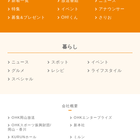
新着一覧
放送番組
ニュース
特集
イベント
アナウンサー
募集&プレゼント
OH!くん
さりお
暮らし
ニュース
スポット
イベント
グルメ
レシピ
ライフスタイル
スペシャル
会社概要
OHK岡山放送
OHKエンタープライズ
OHKスポーツ振興財団/
新本社
岡山・香川
KURUNホール
ミルン