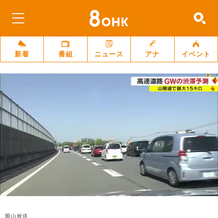
新着
番組
ニュース
アナ
イベント
岡山放送