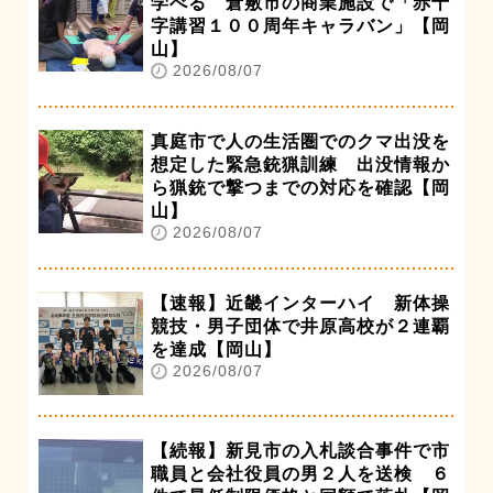
学べる 倉敷市の商業施設で「赤十
字講習１００周年キャラバン」【岡
山】
2026/08/07
真庭市で人の生活圏でのクマ出没を
想定した緊急銃猟訓練 出没情報か
ら猟銃で撃つまでの対応を確認【岡
山】
2026/08/07
【速報】近畿インターハイ 新体操
競技・男子団体で井原高校が２連覇
を達成【岡山】
2026/08/07
【続報】新見市の入札談合事件で市
職員と会社役員の男２人を送検 ６