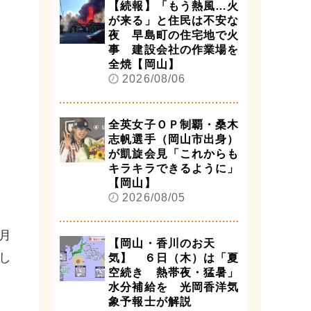
【続報】「もう熱風…火
が来る」と住民は不安な
夜 早島町の住宅地で火
事 建設会社の作業場を
全焼【岡山】
2026/08/06
全英女子ＯＰ制覇・桑木
志帆選手（岡山市出身）
が凱旋会見「これからも
キラキラできるように」
【岡山】
2026/08/05
月
【岡山・香川のお天
し
気】 ６日（木）は「夏
空続き 熱帯夜・猛暑」
水分補給を 光岡香洋気
象予報士が解説