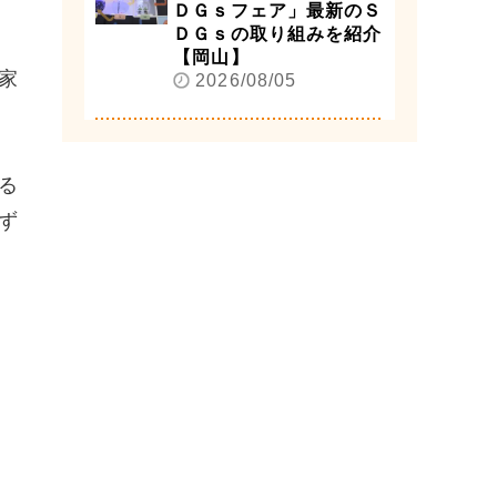
ＤＧｓフェア」最新のＳ
ＤＧｓの取り組みを紹介
【岡山】
家
2026/08/05
る
ず