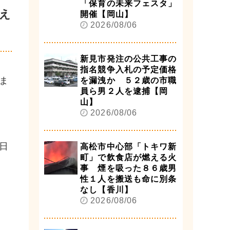
「保育の未来フェスタ」
え
開催【岡山】
2026/08/06
新見市発注の公共工事の
指名競争入札の予定価格
ま
を漏洩か ５２歳の市職
員ら男２人を逮捕【岡
山】
2026/08/06
日
高松市中心部「トキワ新
町」で飲食店が燃える火
事 煙を吸った８６歳男
性１人を搬送も命に別条
なし【香川】
2026/08/06