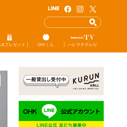
集&プレゼント
OH!くん
ハレマチテレビ