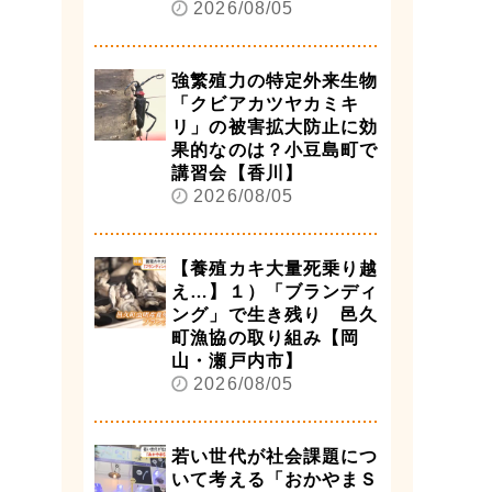
2026/08/05
強繁殖力の特定外来生物
「クビアカツヤカミキ
リ」の被害拡大防止に効
果的なのは？小豆島町で
講習会【香川】
2026/08/05
【養殖カキ大量死乗り越
え…】１）「ブランディ
ング」で生き残り 邑久
町漁協の取り組み【岡
山・瀬戸内市】
2026/08/05
若い世代が社会課題につ
いて考える「おかやまＳ