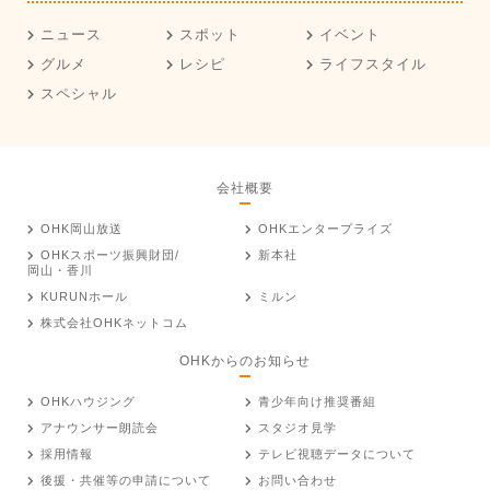
ニュース
スポット
イベント
グルメ
レシピ
ライフスタイル
スペシャル
会社概要
OHK岡山放送
OHKエンタープライズ
OHKスポーツ振興財団/
新本社
岡山・香川
KURUNホール
ミルン
株式会社OHKネットコム
OHKからのお知らせ
OHKハウジング
青少年向け推奨番組
アナウンサー朗読会
スタジオ見学
採用情報
テレビ視聴データについて
後援・共催等の申請について
お問い合わせ