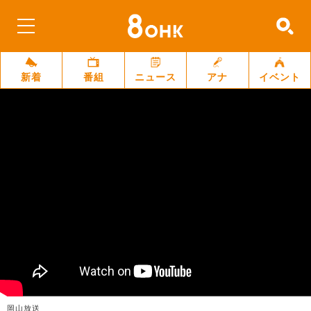
新着
番組
ニュース
アナ
イベント
岡山放送