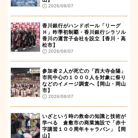
2026/08/07
香川銀行がハンドボール「リーグ
Ｈ」昨季初制覇・香川銀行シラソル
香川の運営子会社を設立【香川・高
松市】
2026/08/07
参加者２人が死亡の「西大寺会陽」
市民中心の１０００人を対象に祭り
などのイメージ調査へ【岡山・岡山
市】
2026/08/07
いざという時の救命の知識と技術が
学べる 倉敷市の商業施設で「赤十
字講習１００周年キャラバン」【岡
山】