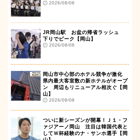
2026/08/08
JR岡山駅 お盆の帰省ラッシュ
下りでピーク【岡山】
2026/08/08
岡山市中心部のホテル競争が激化
県内最大客室数の新ホテルがオープ
ン 周辺もリニューアル相次ぐ【岡
山】
2026/08/08
ついに新シーズンが開幕！Ｊ１・フ
ァジアーノ岡山 注目は韓国代表と
してＷ杯経験のナ・サンホ選手【岡
山】