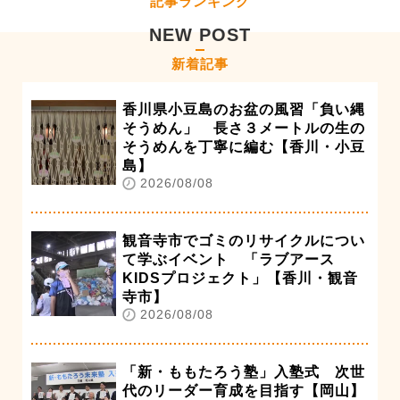
記事ランキング
NEW POST
新着記事
香川県小豆島のお盆の風習「負い縄
そうめん」 長さ３メートルの生の
そうめんを丁寧に編む【香川・小豆
島】
2026/08/08
観音寺市でゴミのリサイクルについ
て学ぶイベント 「ラブアース
KIDSプロジェクト」【香川・観音
寺市】
2026/08/08
「新・ももたろう塾」入塾式 次世
代のリーダー育成を目指す【岡山】