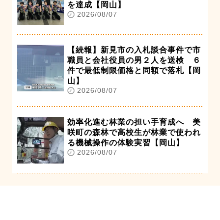
を達成【岡山】
2026/08/07
【続報】新見市の入札談合事件で市
職員と会社役員の男２人を送検 ６
件で最低制限価格と同額で落札【岡
山】
2026/08/07
効率化進む林業の担い手育成へ 美
咲町の森林で高校生が林業で使われ
る機械操作の体験実習【岡山】
2026/08/07