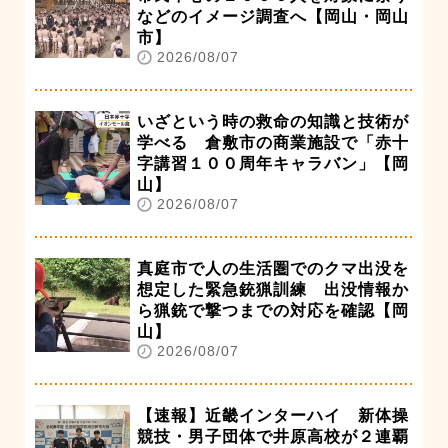
などのイメージ調査へ【岡山・岡山
市】
2026/08/07
いざという時の救命の知識と技術が
学べる 倉敷市の商業施設で「赤十
字講習１００周年キャラバン」【岡
山】
2026/08/07
真庭市で人の生活圏でのクマ出没を
想定した緊急銃猟訓練 出没情報か
ら猟銃で撃つまでの対応を確認【岡
山】
2026/08/07
【速報】近畿インターハイ 新体操
競技・男子団体で井原高校が２連覇