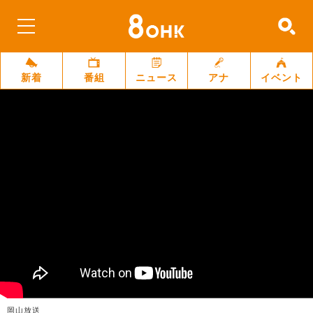
新着
番組
ニュース
アナ
イベント
岡山放送