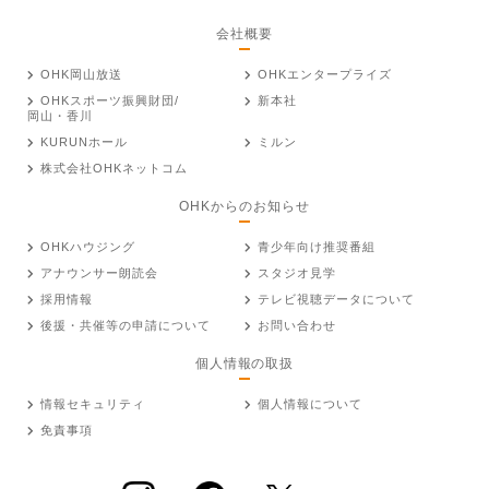
会社概要
OHK岡山放送
OHKエンタープライズ
OHKスポーツ振興財団/
新本社
岡山・香川
KURUNホール
ミルン
株式会社OHKネットコム
OHKからのお知らせ
OHKハウジング
青少年向け推奨番組
アナウンサー朗読会
スタジオ見学
採用情報
テレビ視聴データについて
後援・共催等の申請について
お問い合わせ
個人情報の取扱
情報セキュリティ
個人情報について
免責事項