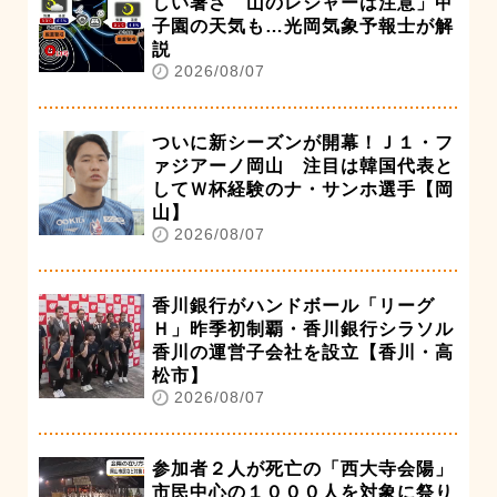
しい暑さ 山のレジャーは注意」甲
子園の天気も…光岡気象予報士が解
説
2026/08/07
ついに新シーズンが開幕！Ｊ１・フ
ァジアーノ岡山 注目は韓国代表と
してＷ杯経験のナ・サンホ選手【岡
山】
2026/08/07
香川銀行がハンドボール「リーグ
Ｈ」昨季初制覇・香川銀行シラソル
香川の運営子会社を設立【香川・高
松市】
2026/08/07
参加者２人が死亡の「西大寺会陽」
市民中心の１０００人を対象に祭り