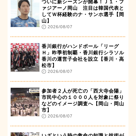
ついに新シーズンが開幕！Ｊ１・フ
ァジアーノ岡山 注目は韓国代表と
してＷ杯経験のナ・サンホ選手【岡
山】
2026/08/07
香川銀行がハンドボール「リーグ
Ｈ」昨季初制覇・香川銀行シラソル
香川の運営子会社を設立【香川・高
松市】
2026/08/07
参加者２人が死亡の「西大寺会陽」
市民中心の１０００人を対象に祭り
などのイメージ調査へ【岡山・岡山
市】
2026/08/07
いざという時の救命の知識と技術が