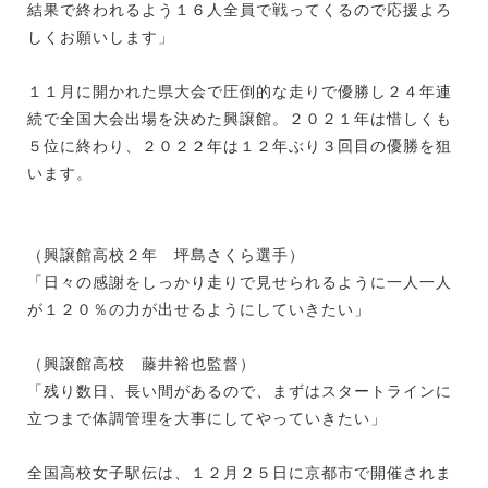
結果で終われるよう１６人全員で戦ってくるので応援よろ
しくお願いします」
１１月に開かれた県大会で圧倒的な走りで優勝し２４年連
続で全国大会出場を決めた興譲館。２０２１年は惜しくも
５位に終わり、２０２２年は１２年ぶり３回目の優勝を狙
います。
（興譲館高校２年 坪島さくら選手）
「日々の感謝をしっかり走りで見せられるように一人一人
が１２０％の力が出せるようにしていきたい」
（興譲館高校 藤井裕也監督）
「残り数日、長い間があるので、まずはスタートラインに
立つまで体調管理を大事にしてやっていきたい」
全国高校女子駅伝は、１２月２５日に京都市で開催されま