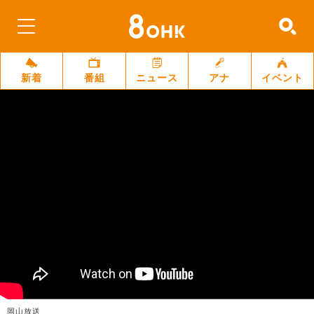
新着
番組
ニュース
アナ
イベント
岡山放送