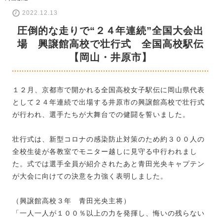
2022.12.13
圧倒的な走りで“２４年連続”全国大会出
場 興譲館高校で壮行式 全国高校駅伝
【岡山・井原市】
１２月、京都市で開かれる全国高校女子駅伝に岡山県代表
として２４年連続で出場する井原市の興譲館高校で壮行式
が行われ、選手たちが大舞台での健闘を誓いました。
壮行式は、新型コロナの感染防止対策のため約３００人の
全校生徒が各教室でモニター越しに見守る中行われまし
た。式では選手全員が紹介されたあと青田光央キャプテン
が大会に向けての決意を力強く表明しました。
（興譲館高校３年 青田光央主将）
「一人一人が１００％以上の力を発揮し、悔いの残らない