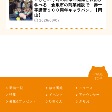
学べる 倉敷市の商業施設で「赤十
字講習１００周年キャラバン」【岡
山】
2026/08/07
新着一覧
放送番組
ニュース
特集
イベント
アナウンサー
募集&プレゼント
OH!くん
さりお